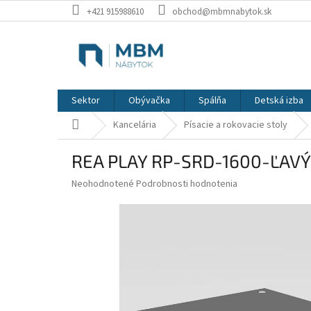
Prejsť
+421 915988610
obchod@mbmnabytok.sk
na
obsah
Sektor
Obývačka
Spálňa
Detská izba
Domov
Kancelária
Písacie a rokovacie stoly
REA PLAY RP-SRD-1600-ĽAVÝ
Priemerné
Neohodnotené
Podrobnosti hodnotenia
hodnotenie
produktu
je
0,0
z
5
hviezdičiek.