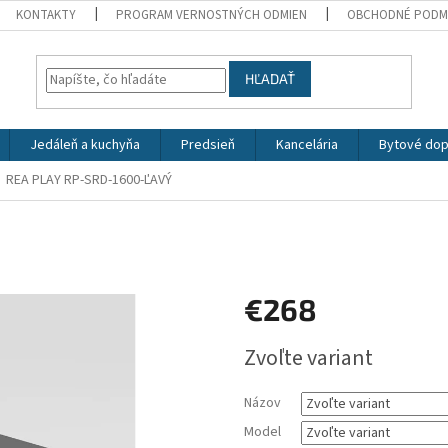
KONTAKTY
PROGRAM VERNOSTNÝCH ODMIEN
OBCHODNÉ PODM
HĽADAŤ
Jedáleň a kuchyňa
Predsieň
Kancelária
Bytové dop
REA PLAY RP-SRD-1600-ĽAVÝ
€268
Jednotková
Zvoľte variant
cena:
Názov
Model