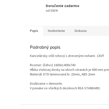
Doručenie zadarmo
od 500 €
Popis
Hodnotenie
Diskusia
Podrobný popis
Kancelársky stôl rohový s drevenými nohami - ĽAVÝ
Rozmer: (šxhvv) 1600x1400x740
Hĺbka stolovej dosky na oboch stranách je 600 mm pre
Materiál: DTD laminovaná hr. 25mm, ABS 2mm
Dodávame v demonte.
V ponuke vo všetkých dezénoch REA STANDARD.
Z