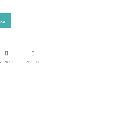
íka
STRÁŽIŤ
ZDIEĽAŤ