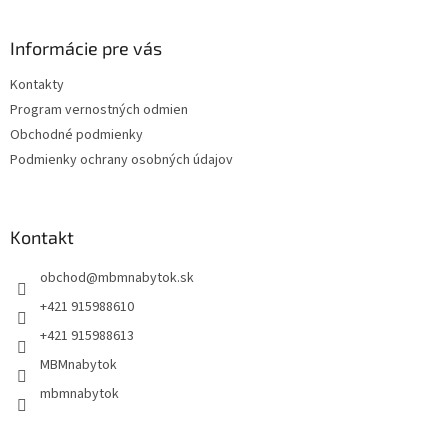
á
p
ä
Informácie pre vás
t
Kontakty
i
Program vernostných odmien
e
Obchodné podmienky
Podmienky ochrany osobných údajov
Kontakt
obchod
@
mbmnabytok.sk
+421 915988610
+421 915988613
MBMnabytok
mbmnabytok