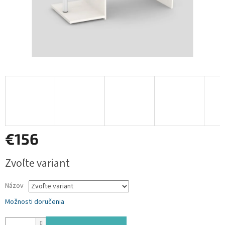
€156
Jednotková
Zvoľte variant
cena:
Názov
Možnosti doručenia