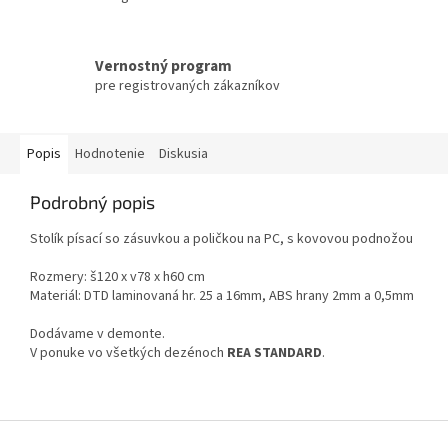
Vernostný program
pre registrovaných zákazníkov
Popis
Hodnotenie
Diskusia
Podrobný popis
Stolík písací so zásuvkou a poličkou na PC, s kovovou podnožou
Rozmery: š120 x v78 x h60 cm
Materiál: DTD laminovaná hr. 25 a 16mm, ABS hrany 2mm a 0,5mm
Dodávame v demonte.
V ponuke vo všetkých dezénoch
REA STANDARD
.
Z