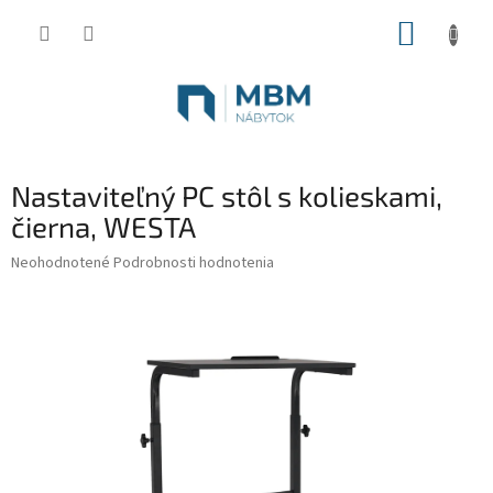
Prejsť
NÁKUP
na
obsah
KOŠÍK
Nastaviteľný PC stôl s kolieskami,
čierna, WESTA
Priemerné
Neohodnotené
Podrobnosti hodnotenia
hodnotenie
produktu
je
0,0
z
5
hviezdičiek.