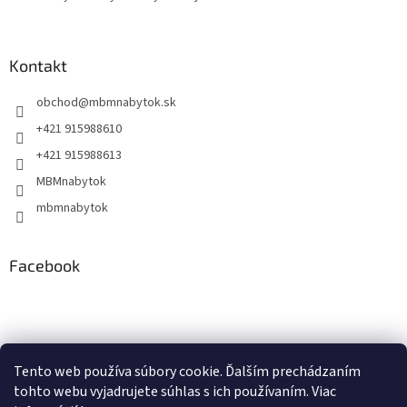
Kontakt
obchod
@
mbmnabytok.sk
+421 915988610
+421 915988613
MBMnabytok
mbmnabytok
Facebook
Nákupný košík
Tento web používa súbory cookie. Ďalším prechádzaním
tohto webu vyjadrujete súhlas s ich používaním. Viac
0
KS /
€0