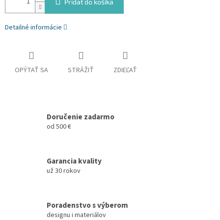
Pridať do košíka
Detailné informácie
OPÝTAŤ SA
STRÁŽIŤ
ZDIEĽAŤ
Doručenie zadarmo
od 500 €
Garancia kvality
už 30 rokov
Poradenstvo s výberom
designu i materiálov