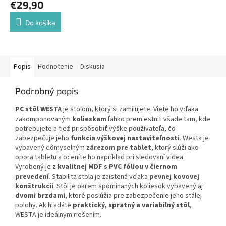
€29,90
Do košíka
Popis
Hodnotenie
Diskusia
Podrobný popis
PC stôl WESTA
je stolom, ktorý si zamilujete. Viete ho vďaka
zakomponovaným
kolieskam
ľahko premiestniť všade tam, kde
potrebujete a tiež prispôsobiť výške používateľa, čo
zabezpečuje jeho
funkcia výškovej nastaviteľnosti
. Westa je
vybavený dômyselným
zárezom pre tablet
, ktorý slúži ako
opora tabletu a oceníte ho napríklad pri sledovaní videa.
Vyrobený je
z kvalitnej MDF s PVC fóliou v čiernom
prevedení
. Stabilita stola je zaistená vďaka
pevnej kovovej
konštrukcii
. Stôl je okrem spomínaných koliesok vybavený aj
dvomi brzdami
, ktoré poslúžia pre zabezpečenie jeho stálej
polohy. Ak hľadáte
praktický, spratný a variabilný stôl
,
WESTA je ideálnym riešením.