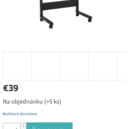
€39
Jednotková
Na objednávku
(>5 ks)
cena:
Možnosti doručenia