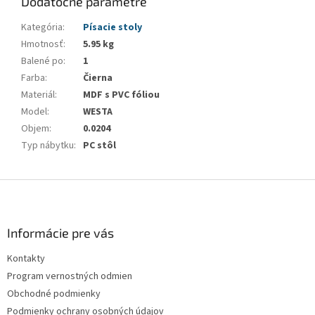
Dodatočné parametre
Kategória
:
Písacie stoly
Hmotnosť
:
5.95 kg
Balené po
:
1
Farba
:
Čierna
Materiál
:
MDF s PVC fóliou
Model
:
WESTA
Objem
:
0.0204
Typ nábytku
:
PC stôl
Z
á
p
ä
Informácie pre vás
t
Kontakty
i
Program vernostných odmien
e
Obchodné podmienky
Podmienky ochrany osobných údajov