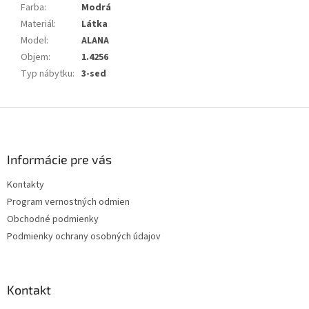
Farba
:
Modrá
Materiál
:
Látka
Model
:
ALANA
Objem
:
1.4256
Typ nábytku
:
3-sed
Z
á
p
ä
Informácie pre vás
t
Kontakty
i
Program vernostných odmien
e
Obchodné podmienky
Podmienky ochrany osobných údajov
Kontakt