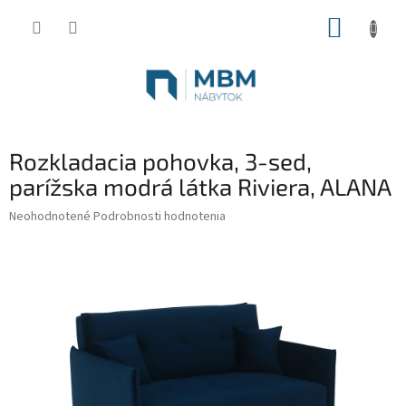
Prejsť
NÁKUP
na
obsah
KOŠÍK
Rozkladacia pohovka, 3-sed,
parížska modrá látka Riviera, ALANA
Priemerné
Neohodnotené
Podrobnosti hodnotenia
hodnotenie
produktu
je
0,0
z
5
hviezdičiek.