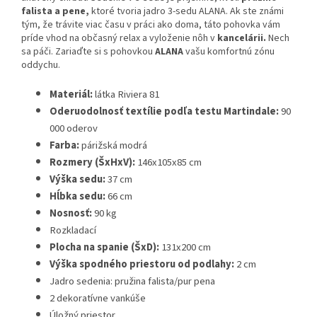
falista a pene,
ktoré tvoria jadro 3-sedu ALANA. Ak ste známi
tým, že trávite viac času v práci ako doma, táto pohovka vám
príde vhod na občasný relax a vyloženie nôh v
kancelárii.
Nech
sa páči. Zariaďte si s pohovkou
ALANA
vašu komfortnú zónu
oddychu.
Materiál:
látka Riviera 81
Oderuodolnosť textílie podľa testu Martindale:
90
000 oderov
Farba:
párižská modrá
Rozmery (ŠxHxV):
146x105x85 cm
Výška sedu:
37 cm
Hĺbka sedu:
66 cm
Nosnosť:
90 kg
Rozkladací
Plocha na spanie (ŠxD):
131x200 cm
Výška spodného priestoru od podlahy:
2 cm
Jadro sedenia: pružina falista/pur pena
2 dekoratívne vankúše
Úložný priestor