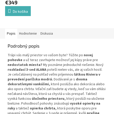
€349
Do košíka
Popis
Hodnotenie
Diskusia
Podrobný popis
Trápi vás malý priestor vo vašom byte? Túžite po
novej
pohovke
a už teraz zavrhujete možnosť jej kúpy práve pre
nedostatok miesta?
My poznáme jednoduché riešenie. Nový
rozkladací 3-sed ALANA
poteší nielen vás, ale aj vašich hostí.
Je celočalúnený na pohľad veľmi príjemnou
látkou Riviera v
prevedení parížska modrá.
Dodávané je s
dvoma
dekoratívnymi vankúšmi,
ktoré poslúžia ako dekorácia alebo
ako opora chrbta. Vďační zaň budete aj vtedy, keď sa vám ohlási
nečakaná návšteva, ktorá sa chystá u vás prespať. Taktiež
vyniká funkciou
úložného priestoru,
ktorý poslúži na uloženie
bielizne. Pohodlnosť pohovky znásobujú
vysoké opierky na
ruky
a taktiež
opierka chrbta,
ktorá poskytne oporu pre
unavený chrbát. Sedenie v 3-sede je príjemné, kvôli
pružine