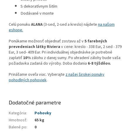
S dekoratívnym šitím
Dodávané v monte
Celú ponuku
ALANA
(3-sed, 2-sed a kreslo) nájdete
na našom
eshope.
Ponúkame možnosť objednať zostavu až v
5 farebných
prevedeniach látky Riviera
v cene: kreslo - 338 Eur, 2 sed - 379
Eur, 3 sed- 409 Eur. Pri individuálnej objednávke je potrebné
zaplatiť
10%
zálohu z danej sumy. Po uhradení zálohy bude vaša
požiadavka zadaná do výroby. Doba dodania
6-8 týždňov.
Prinášame oveľa viac. Vyberajte
z našej širokej ponuky
pohodlných pohoviek
.
Dodatočné parametre
Kategória
:
Pohovky
Hmotnosť
:
65 kg
Balené po
:
0