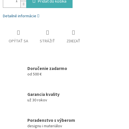
Pridať do košíka
Detailné informácie
OPÝTAŤ SA
STRÁŽIŤ
ZDIEĽAŤ
Doručenie zadarmo
od 500 €
Garancia kvality
už 30 rokov
Poradenstvo s výberom
designu i materiálov