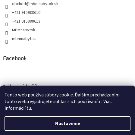
obchod
@
mbmnabytok.sk
+421 915988610
+421 915988613
MBMnabytok
mbmnabytok
Facebook
Nákupný košík
Tento web používa súbory cookie. Ďalším prechádzaním
0
KS /
€0
tohto webu vyjadrujete súhlas s ich používaním. Viac
informácií
tu
.
Vytvoril Shoptet
&
Nastavenie