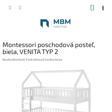
Prejsť
NÁKUP
na
obsah
KOŠÍK
Montessori poschodová posteľ,
biela, VENITA TYP 2
Priemerné
Neohodnotené
Podrobnosti hodnotenia
hodnotenie
produktu
je
0,0
z
5
hviezdičiek.