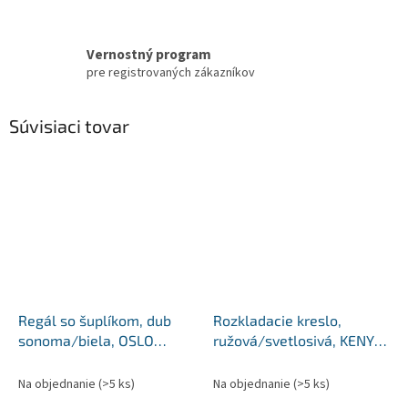
Vernostný program
pre registrovaných zákazníkov
Súvisiaci tovar
Regál so šuplíkom, dub
Rozkladacie kreslo,
sonoma/biela, OSLO
ružová/svetlosivá, KENY
75385
NEW
Na objednanie
(>5 ks)
Na objednanie
(>5 ks)