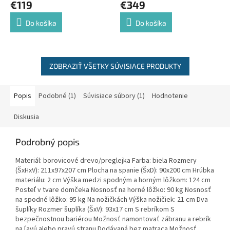
€119
€349
Do košíka
Do košíka
ZOBRAZIŤ VŠETKY SÚVISIACE PRODUKTY
Popis
Podobné (1)
Súvisiace súbory (1)
Hodnotenie
Diskusia
Podrobný popis
Materiál: borovicové drevo/preglejka Farba: biela Rozmery
(ŠxHxV): 211x97x207 cm Plocha na spanie (ŠxD): 90x200 cm Hrúbka
materiálu: 2 cm Výška medzi spodným a horným lôžkom: 124 cm
Posteľ v tvare domčeka Nosnosť na horné lôžko: 90 kg Nosnosť
na spodné lôžko: 95 kg Na nožičkách Výška nožičiek: 21 cm Dva
šuplíky Rozmer šuplíka (ŠxV): 93x17 cm S rebríkom S
bezpečnostnou bariérou Možnosť namontovať zábranu a rebrík
na ľavú alebo pravú stranu Dodávaná bez matraca Možnosť