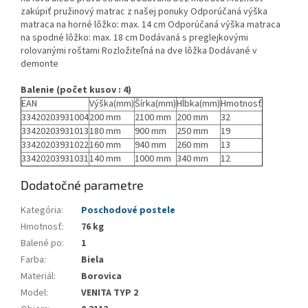
zakúpiť pružinový matrac z našej ponuky Odporúčaná výška
matraca na horné lôžko: max. 14 cm Odporúčaná výška matraca
na spodné lôžko: max. 18 cm Dodávaná s preglejkovými
rolovanými roštami Rozložiteľná na dve lôžka Dodávané v
demonte
Balenie (počet kusov : 4)
EAN
Výška(mm)
Šírka(mm)
Hĺbka(mm)
Hmotnosť
33420203931004
200 mm
2100 mm
200 mm
32
33420203931013
180 mm
900 mm
250 mm
19
33420203931022
160 mm
940 mm
260 mm
13
33420203931031
140 mm
1000 mm
340 mm
12
Dodatočné parametre
Kategória
:
Poschodové postele
Hmotnosť
:
76 kg
Balené po
:
1
Farba
:
Biela
Materiál
:
Borovica
Model
:
VENITA TYP 2