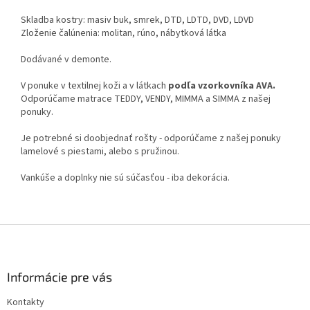
Skladba kostry: masiv buk, smrek, DTD, LDTD, DVD, LDVD
Zloženie čalúnenia: molitan, rúno, nábytková látka
Dodávané v demonte.
V ponuke v textilnej koži a v látkach
podľa vzorkovníka AVA.
Odporúčame matrace TEDDY, VENDY, MIMMA a SIMMA z našej
ponuky.
Je potrebné si doobjednať rošty - odporúčame z našej ponuky
lamelové s piestami, alebo s pružinou.
Vankúše a doplnky nie sú súčasťou - iba dekorácia.
Z
á
p
ä
Informácie pre vás
t
Kontakty
i