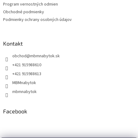
Program vernostných odmien
e
Obchodné podmienky
Podmienky ochrany osobných údajov
Kontakt
obchod
@
mbmnabytok.sk
+421 915988610
+421 915988613
MBMnabytok
mbmnabytok
Facebook