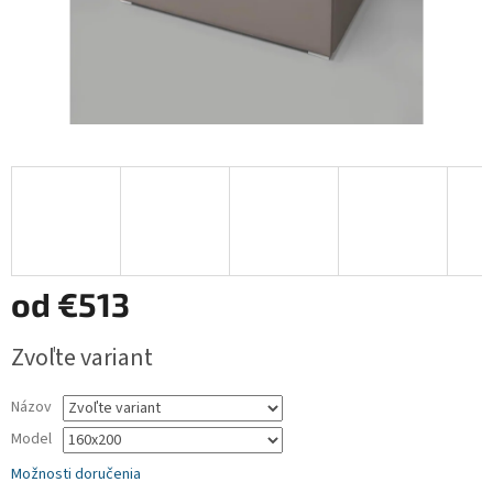
od
€513
Jednotková
Zvoľte variant
cena:
Názov
Model
Možnosti doručenia