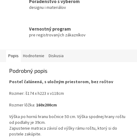
Poradenstvo s výberom
designu i materiálov
Vernostný program
pre registrovaných zákazníkov
Popis
Hodnotenie
Diskusia
Podrobný popis
Posteľ čalúnená, s uložným priestorom, bez roštov
Rozmer: š174 x h223 x v118cm
Rozmer lôžka:
160x200cm
Výška po hornú hranu bočnice 50 cm. Výška spodnej hrany roštu
od podlahy je 39cm.
Zapustenie matraca závisí od výšky rámu roštu, ktorý si do
postele zakúpite.