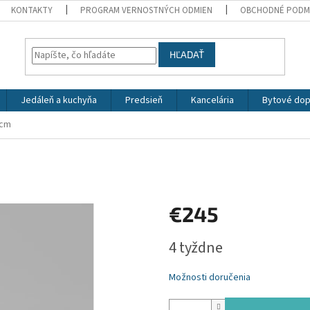
KONTAKTY
PROGRAM VERNOSTNÝCH ODMIEN
OBCHODNÉ PODM
HĽADAŤ
Jedáleň a kuchyňa
Predsieň
Kancelária
Bytové dop
0cm
€245
Jednotková
4 tyždne
cena:
Možnosti doručenia