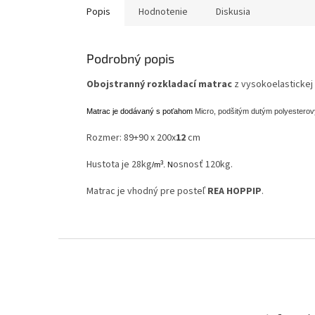
Popis
Hodnotenie
Diskusia
Podrobný popis
Obojstranný rozkladací matrac
z vysokoelastickej
Matrac je dodávaný s poťahom
Micro, podšitým dutým polyesterový
Rozmer: 89+90 x 200x
12
cm
Hustota je 28kg
osnosť 120kg.
3
/m
. N
Matrac je vhodný pre posteľ
REA HOPPIP
.
Z
á
p
ä
t