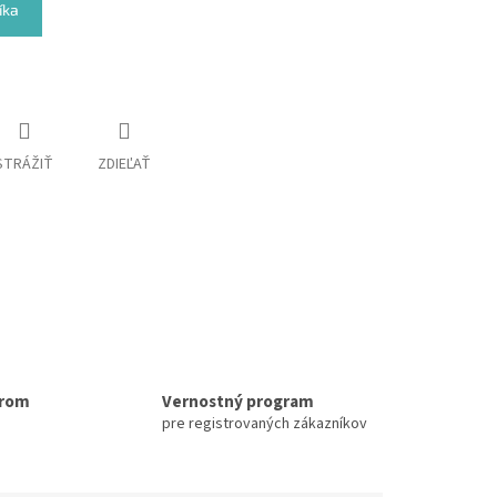
íka
STRÁŽIŤ
ZDIEĽAŤ
erom
Vernostný program
pre registrovaných zákazníkov