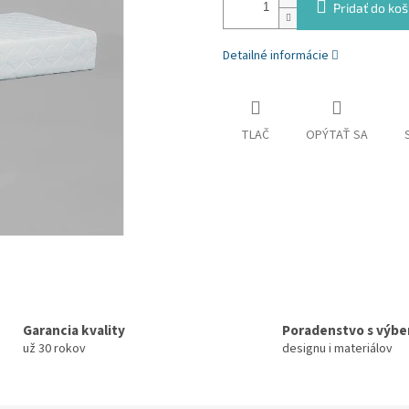
Pridať do koš
Detailné informácie
TLAČ
OPÝTAŤ SA
Garancia kvality
Poradenstvo s výb
už 30 rokov
designu i materiálov