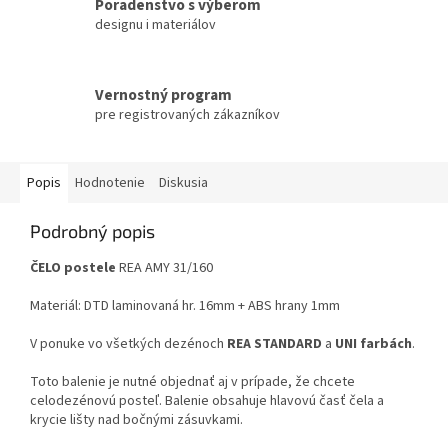
Poradenstvo s výberom
designu i materiálov
Vernostný program
pre registrovaných zákazníkov
Popis
Hodnotenie
Diskusia
Podrobný popis
ČELO postele
REA AMY 31/160
Materiál: DTD laminovaná hr. 16mm + ABS hrany 1mm
V ponuke vo všetkých dezénoch
REA STANDARD
a
UNI farbách
.
Toto balenie je nutné objednať aj v prípade, že chcete
celodezénovú posteľ. Balenie obsahuje hlavovú časť čela a
krycie lišty nad bočnými zásuvkami.