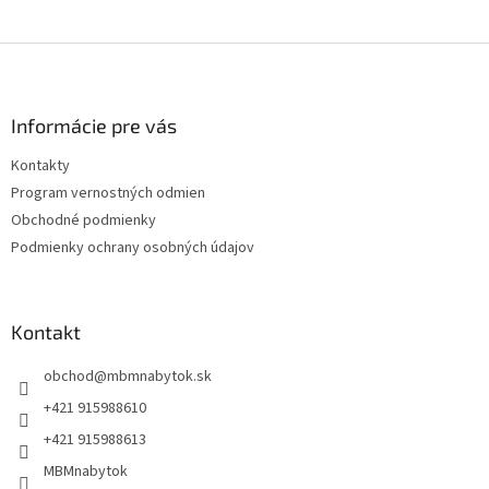
Z
á
p
ä
Informácie pre vás
t
Kontakty
i
Program vernostných odmien
e
Obchodné podmienky
Podmienky ochrany osobných údajov
Kontakt
obchod
@
mbmnabytok.sk
+421 915988610
+421 915988613
MBMnabytok