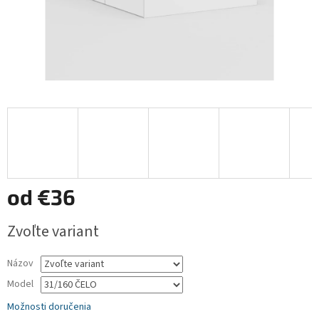
od
€36
Jednotková
Zvoľte variant
cena:
Názov
Model
Možnosti doručenia