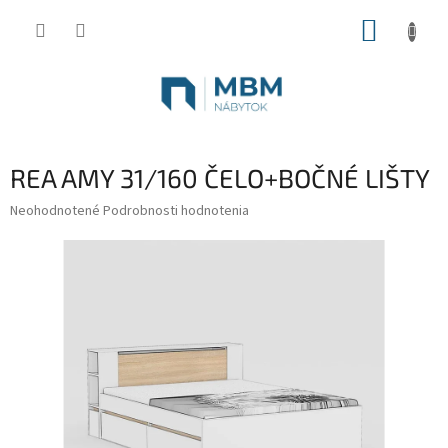
Prejsť
NÁKUP
na
obsah
KOŠÍK
REA AMY 31/160 ČELO+BOČNÉ LIŠTY
Priemerné
Neohodnotené
Podrobnosti hodnotenia
hodnotenie
produktu
je
0,0
z
5
hviezdičiek.