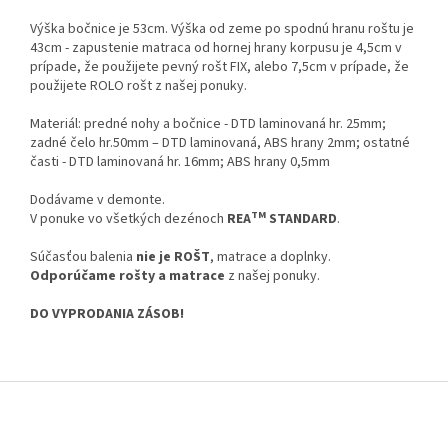
Výška bočnice je 53cm. Výška od zeme po spodnú hranu roštu je
43cm - zapustenie matraca od hornej hrany korpusu je 4,5cm v
prípade, že použijete pevný rošt FIX, alebo 7,5cm v prípade, že
použijete ROLO rošt z našej ponuky.
Materiál: predné nohy a bočnice - DTD laminovaná hr. 25mm;
zadné čelo hr.50mm – DTD laminovaná, ABS hrany 2mm; ostatné
časti - DTD laminovaná hr. 16mm; ABS hrany 0,5mm
Dodávame v demonte.
TM
V ponuke vo všetkých dezénoch
REA
STANDARD
.
Súčasťou balenia
nie je ROŠT
, matrace a doplnky.
Odporúčame rošty a matrace
z našej ponuky.
DO VYPRODANIA ZÁSOB!
Z
á
p