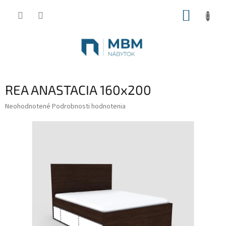
Prejsť
NÁKUP
na
obsah
KOŠÍK
REA ANASTACIA 160x200
Priemerné
Neohodnotené
Podrobnosti hodnotenia
hodnotenie
produktu
je
0,0
z
5
hviezdičiek.