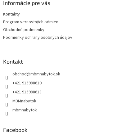
ä
Informácie pre vás
t
Kontakty
i
Program vernostných odmien
e
Obchodné podmienky
Podmienky ochrany osobných údajov
Kontakt
obchod
@
mbmnabytok.sk
+421 915988610
+421 915988613
MBMnabytok
mbmnabytok
Facebook