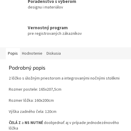
Poradenstvo s výberom
designu i materiálov
Vernostný program
pre registrovaných zákazníkov
Popis
Hodnotenie
Diskusia
Podrobný popis
2 lôžko s úložným priestorom a integrovanými nočnými stolíkmi
Rozmer postele: 165x207,5cm
Rozmer lôžka: 160x200cm
Výška zadného čela: 120cm
ČELÁ
Z
a
NS
NUTNÉ
doobjednať aj v prípade jednodezénového
lôžka