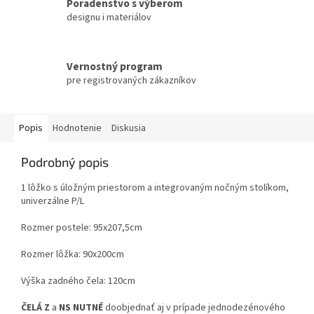
Poradenstvo s výberom
designu i materiálov
Vernostný program
pre registrovaných zákazníkov
Popis
Hodnotenie
Diskusia
Podrobný popis
1 lôžko s úložným priestorom a integrovaným nočným stolíkom,
univerzálne P/L
Rozmer postele: 95x207,5cm
Rozmer lôžka: 90x200cm
Výška zadného čela: 120cm
ČELÁ
Z
a
NS
NUTNÉ
doobjednať aj v prípade jednodezénového