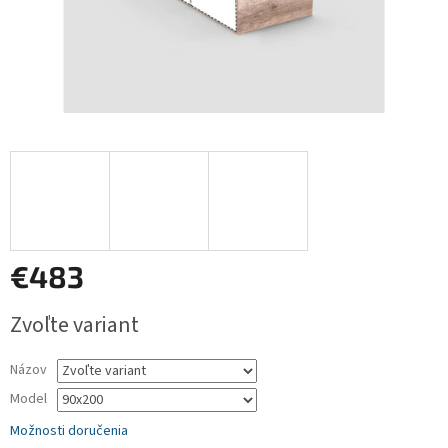
€483
Jednotková
Zvoľte variant
cena:
Názov
Model
Možnosti doručenia