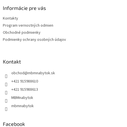
p
ä
Informácie pre vás
t
Kontakty
i
Program vernostných odmien
e
Obchodné podmienky
Podmienky ochrany osobných údajov
Kontakt
obchod
@
mbmnabytok.sk
+421 915988610
+421 915988613
MBMnabytok
mbmnabytok
Facebook