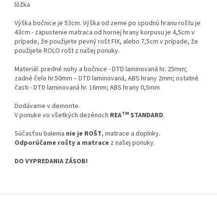
lôžka
Výška bočnice je 53cm. Výška od zeme po spodnú hranu roštu je
43cm - zapustenie matraca od hornej hrany korpusu je 4,5cm v
prípade, že použijete pevný rošt FIX, alebo 7,5cm v prípade, že
použijete ROLO rošt z našej ponuky.
Materiál: predné nohy a bočnice - DTD laminovaná hr. 25mm;
zadné čelo hr.50mm – DTD laminovaná, ABS hrany 2mm; ostatné
časti - DTD laminovaná hr. 16mm; ABS hrany 0,5mm
Dodávame v demonte.
TM
V ponuke vo všetkých dezénoch
REA
STANDARD
.
Súčasťou balenia
nie je ROŠT
, matrace a doplnky.
Odporúčame rošty a matrace
z našej ponuky.
DO VYPREDANIA ZÁSOB!
Z
á