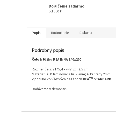
Doručenie zadarmo
od 500 €
Popis
Hodnotenie
Diskusia
Podrobný popis
Čelo k lôžku REA INNA 140x200
Rozmer čela: š145,4 x v47,5x h2,5 cm
Materiál: DTD laminovaná hr. 25mm; ABS hrany 2mm.
TM
V ponuke vo všetkých dezénoch
REA
STANDARD
.
Dodávame v demonte.
Z