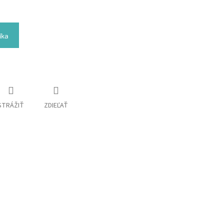
íka
STRÁŽIŤ
ZDIEĽAŤ