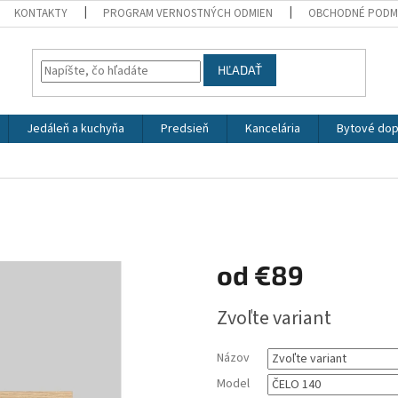
KONTAKTY
PROGRAM VERNOSTNÝCH ODMIEN
OBCHODNÉ PODM
HĽADAŤ
Jedáleň a kuchyňa
Predsieň
Kancelária
Bytové dop
od
€89
Jednotková
Zvoľte variant
cena:
Názov
Model