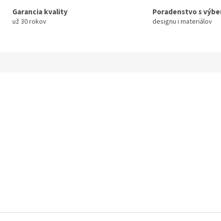
Garancia kvality
Poradenstvo s výb
už 30 rokov
designu i materiálov