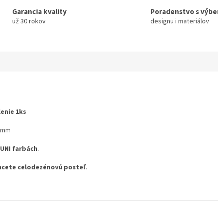
Garancia kvality
Poradenstvo s výb
už 30 rokov
designu i materiálov
lenie 1ks
 1mm
UNI farbách
.
chcete celodezénovú posteľ
.