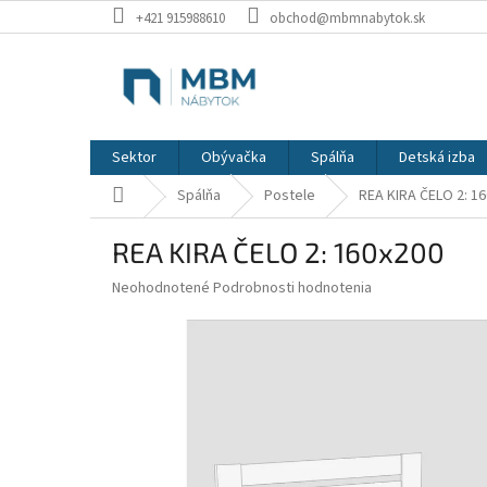
Prejsť
+421 915988610
obchod@mbmnabytok.sk
na
obsah
Sektor
Obývačka
Spálňa
Detská izba
Domov
Spálňa
Postele
REA KIRA ČELO 2: 1
REA KIRA ČELO 2: 160x200
Priemerné
Neohodnotené
Podrobnosti hodnotenia
hodnotenie
produktu
je
0,0
z
5
hviezdičiek.