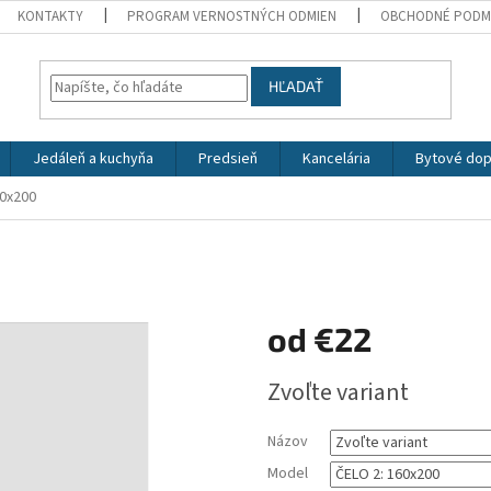
KONTAKTY
PROGRAM VERNOSTNÝCH ODMIEN
OBCHODNÉ PODM
HĽADAŤ
Jedáleň a kuchyňa
Predsieň
Kancelária
Bytové dop
60x200
od
€22
Jednotková
Zvoľte variant
cena:
Názov
Model