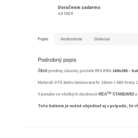
Doručenie zadarmo
od 500 €
Popis
Hodnotenie
Diskusia
Podrobný popis
ČELO
prednej zásuvky postele REA KIRA
160x200 – ba
Materiál: DTD alebo laminovaná hr. 16mm + ABS hrany
V ponuke vo všetkých dezénoch
TM
a
REA
STANDARD
Toto balenie je nutné objednať aj v prípade, že 
Z
á