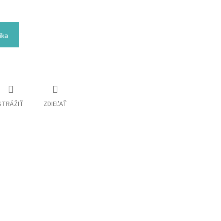
íka
STRÁŽIŤ
ZDIEĽAŤ