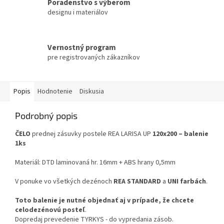
Poradenstvo s výberom
designu i materiálov
Vernostný program
pre registrovaných zákazníkov
Popis
Hodnotenie
Diskusia
Podrobný popis
ČELO
prednej zásuvky postele REA LARISA UP
120x200 – balenie
1ks
Materiál: DTD laminovaná hr. 16mm + ABS hrany 0,5mm
V ponuke vo všetkých dezénoch
REA STANDARD
a
UNI farbách
.
Toto balenie je nutné objednať aj v prípade, že chcete
celodezénovú posteľ
.
Dopredaj prevedenie TYRKYS - do vypredania zásob.