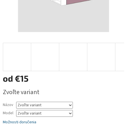
od
€15
Jednotková
Zvoľte variant
cena:
Názov
Model
Možnosti doručenia