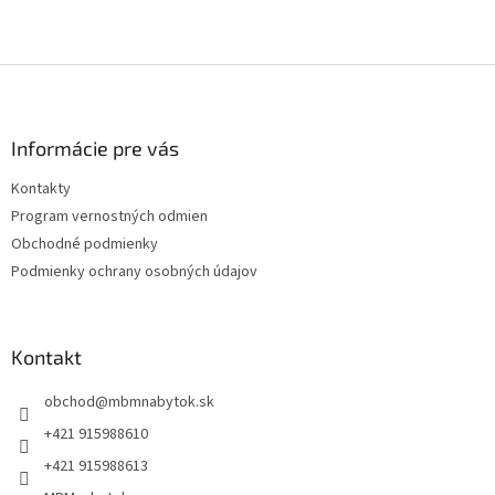
Z
á
p
ä
Informácie pre vás
t
Kontakty
i
Program vernostných odmien
e
Obchodné podmienky
Podmienky ochrany osobných údajov
Kontakt
obchod
@
mbmnabytok.sk
+421 915988610
+421 915988613