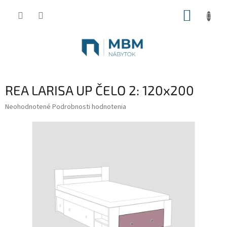
Prejsť
NÁKUP
na
obsah
KOŠÍK
REA LARISA UP ČELO 2: 120x200
Priemerné
Neohodnotené
Podrobnosti hodnotenia
hodnotenie
produktu
je
0,0
z
5
hviezdičiek.