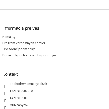
Z
á
p
ä
Informácie pre vás
t
Kontakty
i
Program vernostných odmien
e
Obchodné podmienky
Podmienky ochrany osobných údajov
Kontakt
obchod
@
mbmnabytok.sk
+421 915988610
+421 915988613
MBMnabytok