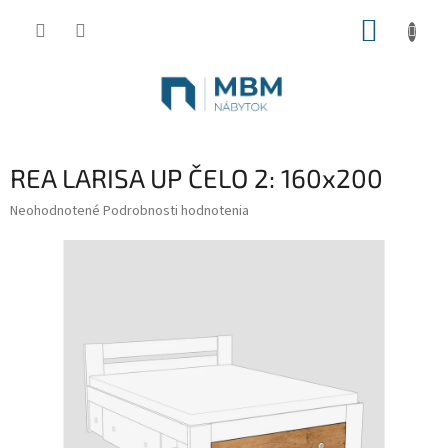
Prejsť
NÁKUP
na
obsah
KOŠÍK
REA LARISA UP ČELO 2: 160x200
Priemerné
Neohodnotené
Podrobnosti hodnotenia
hodnotenie
produktu
je
0,0
z
5
hviezdičiek.