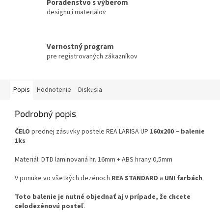
Poradenstvo s výberom
designu i materiálov
Vernostný program
pre registrovaných zákazníkov
Popis
Hodnotenie
Diskusia
Podrobný popis
ČELO
prednej zásuvky postele REA LARISA UP
160x200 – balenie
1ks
Materiál: DTD laminovaná hr. 16mm + ABS hrany 0,5mm
V ponuke vo všetkých dezénoch
REA STANDARD
a
UNI farbách
.
Toto balenie je nutné objednať aj v prípade, že chcete
celodezénovú posteľ
.