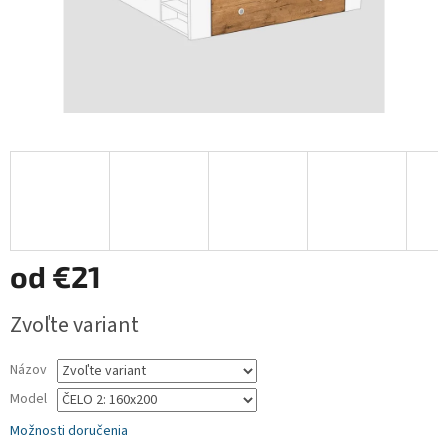
od
€21
Jednotková
Zvoľte variant
cena:
Názov
Model
Možnosti doručenia