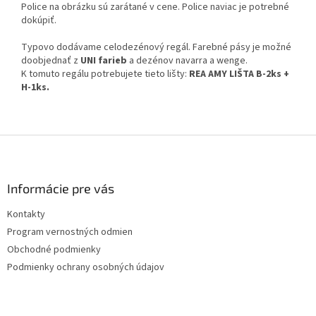
Police na obrázku sú zarátané v cene. Police naviac je potrebné
dokúpiť.
Typovo dodávame celodezénový regál. Farebné pásy je možné
doobjednať z
UNI farieb
a dezénov navarra a wenge.
K tomuto regálu potrebujete tieto lišty:
REA AMY LIŠTA B-2ks +
H-1ks.
Z
á
p
ä
Informácie pre vás
t
Kontakty
i
Program vernostných odmien
e
Obchodné podmienky
Podmienky ochrany osobných údajov