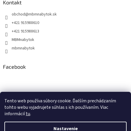
Kontakt
obchod
@
mbmnabytok.sk
+421 915988610
+421 915988613
MBMnabytok
mbmnabytok
Facebook
Nákupný košík
Tento web používa súbory cookie. Ďalším prechádzaním
tohto webu vyjadrujete súhlas s ich používaním. Viac
0
KS /
€0
informácií
tu
.
Nastavenie
Vytvoril Shoptet
&