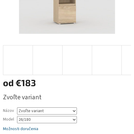
od
€183
Jednotková
Zvoľte variant
cena:
Názov
Model
Možnosti doručenia