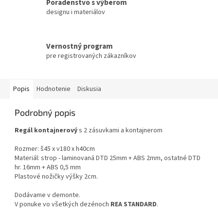
Poradenstvo s výberom
designu i materiálov
Vernostný program
pre registrovaných zákazníkov
Popis
Hodnotenie
Diskusia
Podrobný popis
Regál kontajnerový
s 2 zásuvkami a kontajnerom
Rozmer: š45 x v180 x h40cm
Materiál: strop - laminovaná DTD 25mm + ABS 2mm, ostatné DTD
hr. 16mm + ABS 0,5 mm
Plastové nožičky výšky 2cm.
Dodávame v demonte.
V ponuke vo všetkých dezénoch
REA STANDARD
.