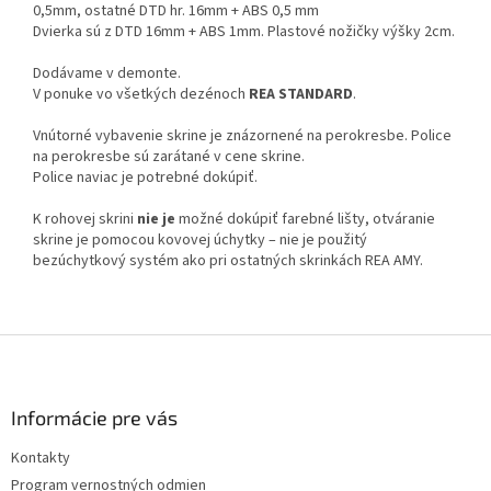
0,5mm, ostatné DTD hr. 16mm + ABS 0,5 mm
Dvierka sú z DTD 16mm + ABS 1mm. Plastové nožičky výšky 2cm.
Dodávame v demonte.
V ponuke vo všetkých dezénoch
REA STANDARD
.
Vnútorné vybavenie skrine je znázornené na perokresbe. Police
na perokresbe sú zarátané v cene skrine.
Police naviac je potrebné dokúpiť.
K rohovej skrini
nie je
možné dokúpiť farebné lišty, otváranie
skrine je pomocou kovovej úchytky – nie je použitý
bezúchytkový systém ako pri ostatných skrinkách REA AMY.
Z
á
p
ä
Informácie pre vás
t
Kontakty
i
Program vernostných odmien
e