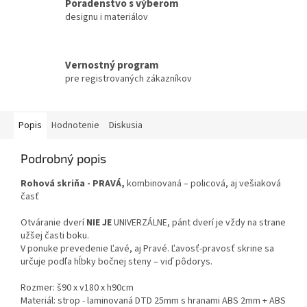
Poradenstvo s výberom
designu i materiálov
Vernostný program
pre registrovaných zákazníkov
Popis
Hodnotenie
Diskusia
Podrobný popis
Rohová skriňa -
PRAVÁ
,
kombinovaná – policová, aj vešiaková
časť
Otváranie dverí
NIE JE
UNIVERZÁLNE, pánt dverí je vždy na strane
užšej časti boku.
V ponuke prevedenie Ľavé, aj Pravé. Ľavosť-pravosť skrine sa
určuje podľa hĺbky bočnej steny – viď pôdorys.
Rozmer: š90 x v180 x h90cm
Materiál: strop - laminovaná DTD 25mm s hranami ABS 2mm + ABS