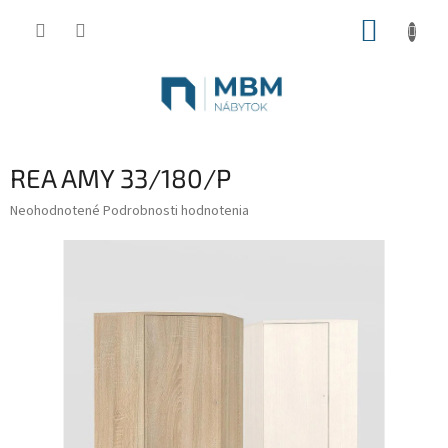
Prejsť
NÁKUP
na
obsah
KOŠÍK
REA AMY 33/180/P
Priemerné
Neohodnotené
Podrobnosti hodnotenia
hodnotenie
produktu
je
0,0
z
5
hviezdičiek.