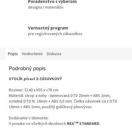
Poradenstvo s výberom
designu i materiálov
Vernostný program
pre registrovaných zákazníkov
Popis
Hodnotenie
Diskusia
Podrobný popis
STOLÍK písací 2-ZÁSUVKOVÝ
Rozmer: š140 x h55 x v78 cm
Materiál: strop a nohy - laminovaná DTD 25mm + ABS 2mm,
ostatné DTD hr. 16mm + ABS 0,5 mm. Čielka zásuviek sú z DTD
16mm + ABS 1mm, použitý guličkový plnovýsuv.
Dodávame v demonte.
TM
V ponuke vo všetkých dezénoch
REA
STANDARD
.