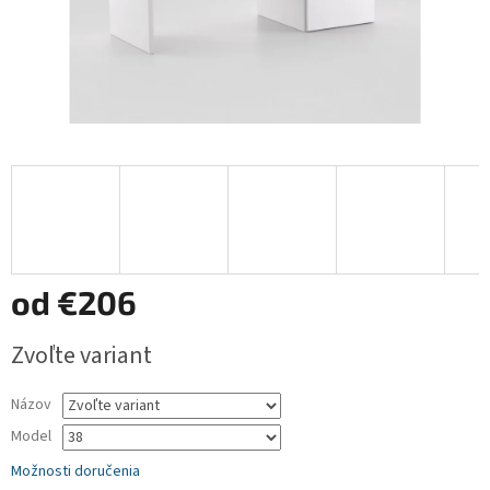
od
€206
Jednotková
Zvoľte variant
cena:
Názov
Model
Možnosti doručenia