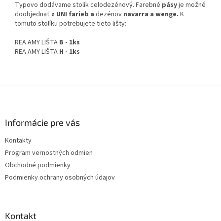
Typovo dodávame stolík celodezénový. Farebné
pásy
je možné
doobjednať
z UNI farieb a
dezénov
navarra a wenge.
K
tomuto stolíku potrebujete tieto lišty:
REA AMY LIŠTA
B - 1ks
REA AMY LIŠTA
H - 1ks
Z
á
p
ä
Informácie pre vás
t
Kontakty
i
Program vernostných odmien
e
Obchodné podmienky
Podmienky ochrany osobných údajov
Kontakt