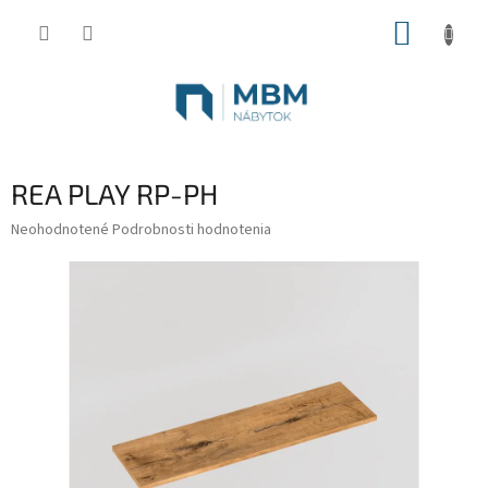
Prejsť
NÁKUP
na
obsah
KOŠÍK
REA PLAY RP-PH
Priemerné
Neohodnotené
Podrobnosti hodnotenia
hodnotenie
produktu
je
0,0
z
5
hviezdičiek.