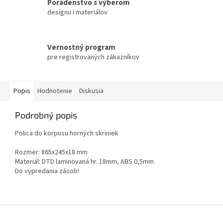
Poradenstvo s výberom
designu i materiálov
Vernostný program
pre registrovaných zákazníkov
Popis
Hodnotenie
Diskusia
Podrobný popis
Polica do korpusu horných skriniek
Rozmer: 865x245x18 mm
Materiál: DTD laminovaná hr. 18mm, ABS 0,5mm
Do vypredania zásob!
Z
á