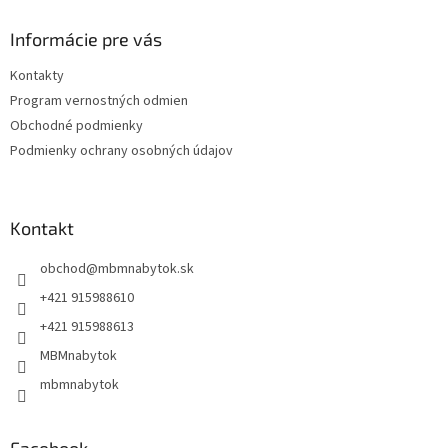
p
ä
Informácie pre vás
t
Kontakty
i
Program vernostných odmien
e
Obchodné podmienky
Podmienky ochrany osobných údajov
Kontakt
obchod
@
mbmnabytok.sk
+421 915988610
+421 915988613
MBMnabytok
mbmnabytok