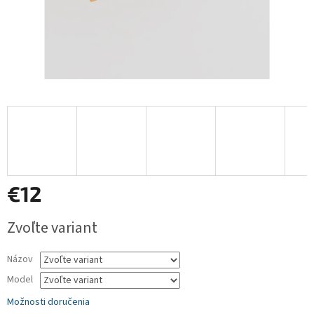
€12
Jednotková
Zvoľte variant
cena:
Názov
Model
Možnosti doručenia