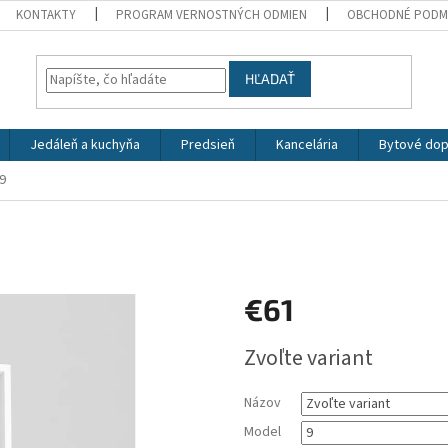
KONTAKTY
PROGRAM VERNOSTNÝCH ODMIEN
OBCHODNÉ PODM
HĽADAŤ
Jedáleň a kuchyňa
Predsieň
Kancelária
Bytové dop
9
€61
Jednotková
Zvoľte variant
cena:
Názov
Model