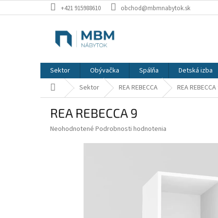
Prejsť
+421 915988610
obchod@mbmnabytok.sk
na
obsah
Sektor
Obývačka
Spálňa
Detská izba
Domov
Sektor
REA REBECCA
REA REBECCA 
REA REBECCA 9
Priemerné
Neohodnotené
Podrobnosti hodnotenia
hodnotenie
produktu
je
0,0
z
5
hviezdičiek.