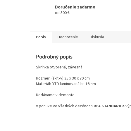
Doručenie zadarmo
od 500 €
Popis
Hodnotenie
Diskusia
Podrobný popis
Skrinka otvorená, závesná
Rozmer: (šxhxv) 35 x 30 x 70 cm
Materiál: DTD laminovaná hr. 16mm
Dodávame v demonte.
V ponuke vo všetkých dezénoch
REA STANDARD a
vý
Z