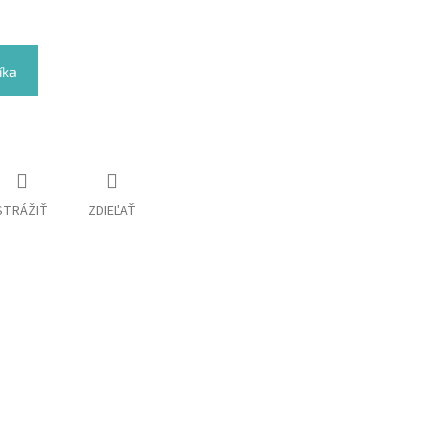
íka
STRÁŽIŤ
ZDIEĽAŤ