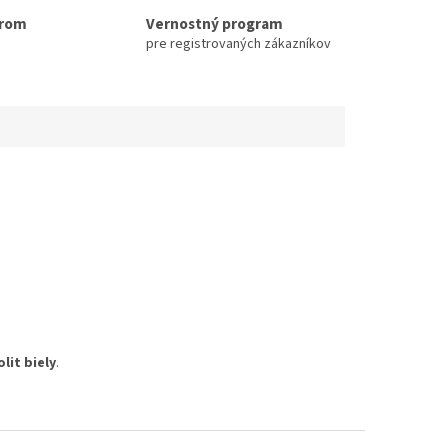
erom
Vernostný program
pre registrovaných zákazníkov
olit biely
.