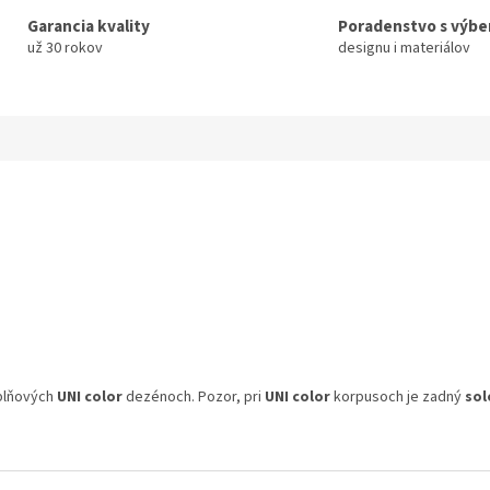
Garancia kvality
Poradenstvo s výb
už 30 rokov
designu i materiálov
plňových
UNI color
dezénoch. Pozor, pri
UNI color
korpusoch je zadný
sol