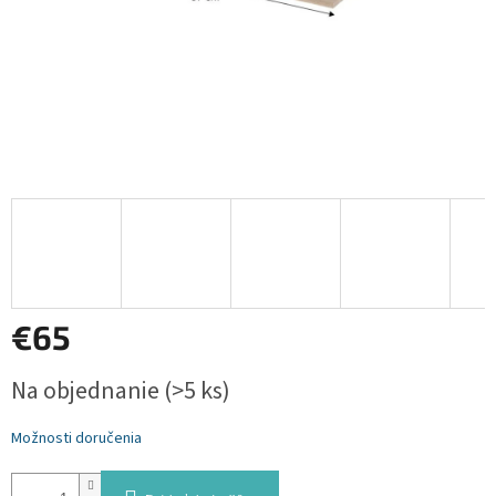
€65
Jednotková
Na objednanie
(>5 ks)
cena:
Možnosti doručenia