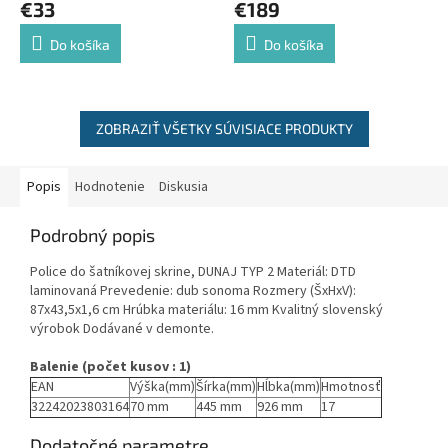
€33
€189
Do košíka
Do košíka
ZOBRAZIŤ VŠETKY SÚVISIACE PRODUKTY
Popis
Hodnotenie
Diskusia
Podrobný popis
Police do šatníkovej skrine, DUNAJ TYP 2 Materiál: DTD
laminovaná Prevedenie: dub sonoma Rozmery (ŠxHxV):
87x43,5x1,6 cm Hrúbka materiálu: 16 mm Kvalitný slovenský
výrobok Dodávané v demonte.
Balenie (počet kusov : 1)
EAN
Výška(mm)
Šírka(mm)
Hĺbka(mm)
Hmotnosť
32242023803164
70 mm
445 mm
926 mm
17
Dodatočné parametre