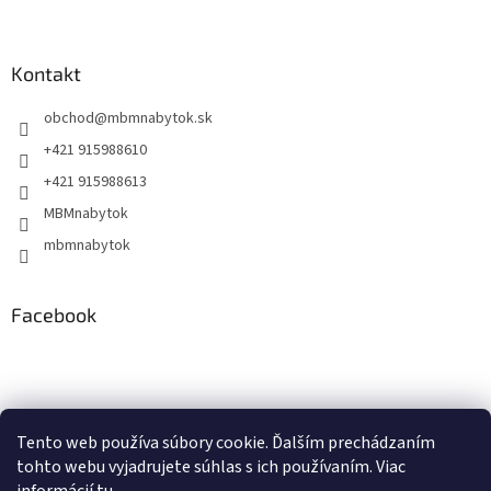
Kontakt
obchod
@
mbmnabytok.sk
+421 915988610
+421 915988613
MBMnabytok
mbmnabytok
Facebook
Nákupný košík
Tento web používa súbory cookie. Ďalším prechádzaním
tohto webu vyjadrujete súhlas s ich používaním. Viac
0
KS /
€0