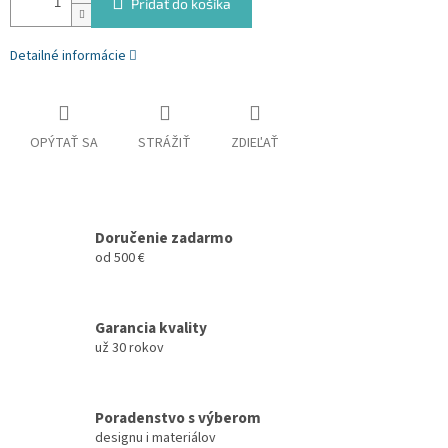
Pridať do košíka
Detailné informácie
OPÝTAŤ SA
STRÁŽIŤ
ZDIEĽAŤ
Doručenie zadarmo
od 500 €
Garancia kvality
už 30 rokov
Poradenstvo s výberom
designu i materiálov