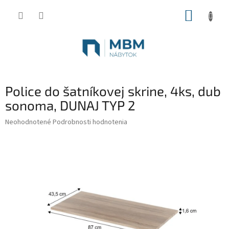
Prejsť
NÁKUP
na
obsah
KOŠÍK
Police do šatníkovej skrine, 4ks, dub
sonoma, DUNAJ TYP 2
Priemerné
Neohodnotené
Podrobnosti hodnotenia
hodnotenie
produktu
je
0,0
z
5
hviezdičiek.