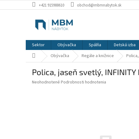
Prejsť
+421 915988610
obchod@mbmnabytok.sk
na
obsah
Sektor
Obývačka
Spálňa
Detská izba
Domov
Obývačka
Regále a knižnice
Polica,
Polica, jaseň svetlý, INFINITY 
Priemerné
Neohodnotené
Podrobnosti hodnotenia
hodnotenie
produktu
je
0,0
z
5
hviezdičiek.