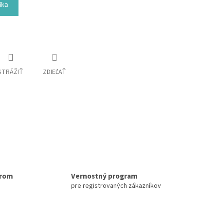
íka
STRÁŽIŤ
ZDIEĽAŤ
erom
Vernostný program
pre registrovaných zákazníkov