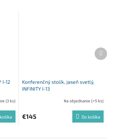
Ďalší
produkt
 I-12
Konferenčný stolík, jaseň svetlý,
INFINITY I-13
nie
(3 ks)
Na objednanie
(>5 ks)
€145
košíka
Do košíka