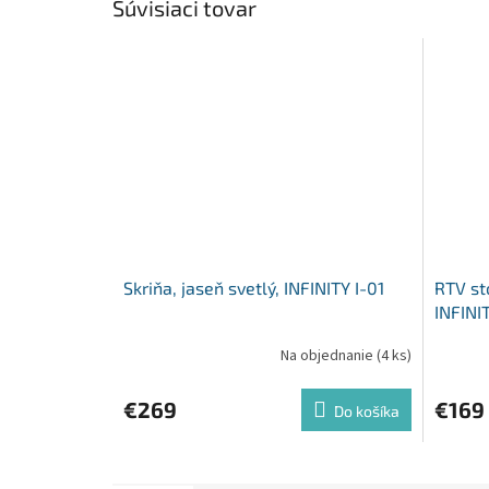
Súvisiaci tovar
Skriňa, jaseň svetlý, INFINITY I-01
RTV sto
INFINI
Na objednanie
(4 ks)
€269
€169
Do košíka