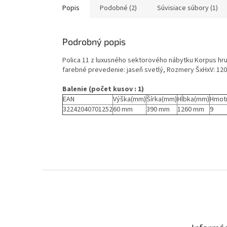
Popis
Podobné (2)
Súvisiace súbory (1)
Podrobný popis
Polica 11 z luxusného sektorového nábytku Korpus hr
farebné prevedenie: jaseň svetlý, Rozmery ŠxHxV: 1
Balenie (počet kusov : 1)
EAN
Výška(mm)
Šírka(mm)
Hĺbka(mm)
Hmot
32242040701252
60 mm
390 mm
1260 mm
9
Z
á
p
ä
t