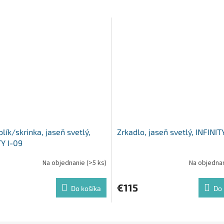
lík/skrinka, jaseň svetlý,
Zrkadlo, jaseň svetlý, INFINITY
TY I-09
Na objednanie
(>5 ks)
Na objedna
€115
Do košíka
Do 