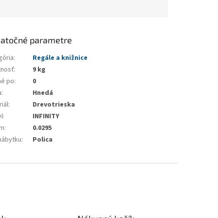
atočné parametre
gória
:
Regále a knižnice
nosť
:
9 kg
né po
:
0
a
:
Hnedá
iál
:
Drevotrieska
l
:
INFINITY
em
:
0.0295
nábytku
:
Polica