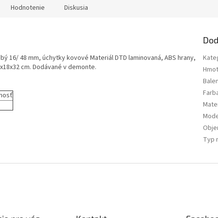
Hodnotenie
Diskusia
Dod
ubý 16/ 48 mm, úchytky kovové Materiál DTD laminovaná, ABS hrany,
Kate
20x18x32 cm. Dodávané v demonte.
Hmot
Bale
Farb
nosť
Mater
Mode
Obj
Typ 