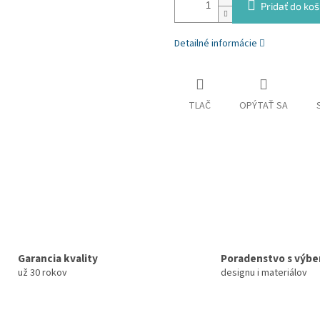
Pridať do koš
Detailné informácie
TLAČ
OPÝTAŤ SA
Garancia kvality
Poradenstvo s výb
už 30 rokov
designu i materiálov