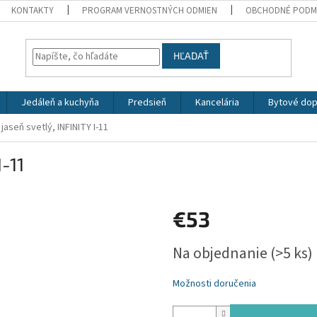
KONTAKTY
PROGRAM VERNOSTNÝCH ODMIEN
OBCHODNÉ PODM
HĽADAŤ
Jedáleň a kuchyňa
Predsieň
Kancelária
Bytové dop
 jaseň svetlý, INFINITY I-11
I-11
€53
Jednotková
Na objednanie
(>5 ks)
cena:
Možnosti doručenia