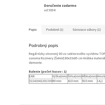
Doručenie zadarmo
od 500 €
Popis
Podobné (1)
Súvisiace súbory (1)
Podrobný popis
Regál nízky otvorený 80 zo sektorového systému TOP
sonoma Rozmery (ŠxHxV):80x33x85 cm Hrúbka materiál
demonte.
Balenie (počet kusov : 1)
EAN
Výška(mm)
Šírka(mm)
Hĺbka(mm)
Hmot
32242042201330
90 mm
410 mm
910 mm
14,1