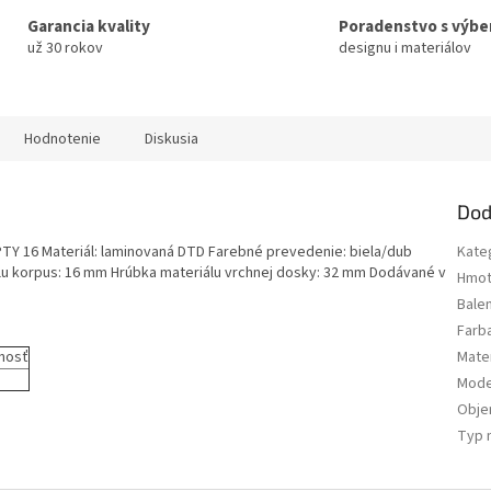
Garancia kvality
Poradenstvo s výb
už 30 rokov
designu i materiálov
Hodnotenie
Diskusia
Dod
TY 16 Materiál: laminovaná DTD Farebné prevedenie: biela/dub
Kate
u korpus: 16 mm Hrúbka materiálu vrchnej dosky: 32 mm Dodávané v
Hmot
Bale
Farb
nosť
Mater
Mode
Obj
Typ 