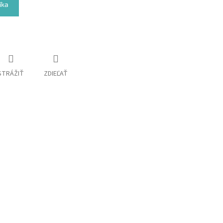
íka
STRÁŽIŤ
ZDIEĽAŤ