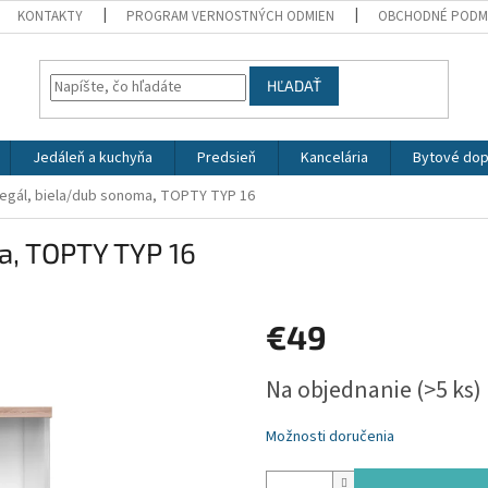
KONTAKTY
PROGRAM VERNOSTNÝCH ODMIEN
OBCHODNÉ PODM
HĽADAŤ
Jedáleň a kuchyňa
Predsieň
Kancelária
Bytové dop
regál, biela/dub sonoma, TOPTY TYP 16
a, TOPTY TYP 16
€49
Jednotková
Na objednanie
(>5 ks)
cena:
Možnosti doručenia