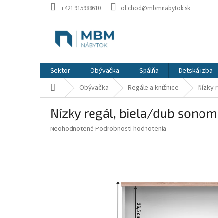
Prejsť
+421 915988610
obchod@mbmnabytok.sk
na
obsah
Sektor
Obývačka
Spálňa
Detská izba
Domov
Obývačka
Regále a knižnice
Nízky 
Nízky regál, biela/dub sonom
Priemerné
Neohodnotené
Podrobnosti hodnotenia
hodnotenie
produktu
je
0,0
z
5
hviezdičiek.