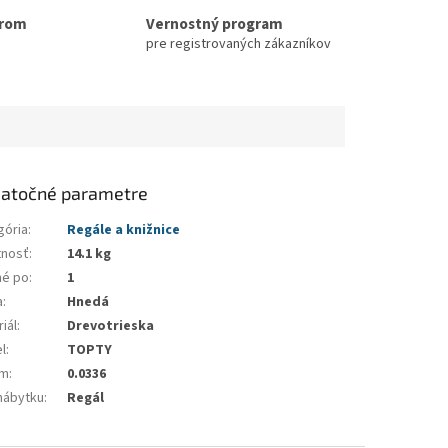
erom
Vernostný program
pre registrovaných zákazníkov
atočné parametre
gória
:
Regále a knižnice
nosť
:
14.1 kg
né po
:
1
a
:
Hnedá
iál
:
Drevotrieska
l
:
TOPTY
em
:
0.0336
nábytku
:
Regál