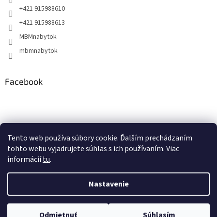
+421 915988610
+421 915988613
MBMnabytok
mbmnabytok
Facebook
Nákupný košík
Tento web používa súbory cookie. Ďalším prechádzaním
tohto webu vyjadrujete súhlas s ich používaním. Viac
0
KS /
€0
informácií
tu
.
Nastavenie
Vytvoril Shoptet
&
Odmietnuť
Súhlasím
Copyright 2026
MBMnabytok
. Všetky práva vyhradené.