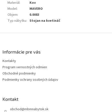
Materiál
:
Kov
Model
:
MAVERO
Objem
:
0.0083
Typ nábytku
:
Stojan na kvetináč
Z
á
p
ä
Informácie pre vás
t
Kontakty
i
Program vernostných odmien
e
Obchodné podmienky
Podmienky ochrany osobných údajov
Kontakt
obchod
@
mbmnabytok.sk