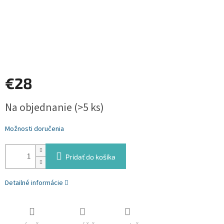
€28
Jednotková
Na objednanie
(>5 ks)
cena:
Možnosti doručenia
Pridať do košíka
Detailné informácie