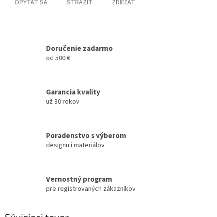
OPÝTAŤ SA
STRÁŽIŤ
ZDIEĽAŤ
Doručenie zadarmo
od 500 €
Garancia kvality
už 30 rokov
Poradenstvo s výberom
designu i materiálov
Vernostný program
pre registrovaných zákazníkov