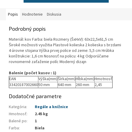
Popis
Hodnotenie
Diskusia
Podrobný popis
Materiál: kov Farba: biela Rozmery (ŠxHxV): 63x22,5x61,5 cm
Široké možnosti využitia Plastové kolieska 2 kolieska s brzdami
4 úrovne stojana Výška prvej police od zeme: 5,5 cm Hrúbka
konštrukcie: 1,6 cm Nosnosť na policu: 4 kg Odporúčame
rovnomerné zaťaženie políc Moderný dizajn
Balenie (počet kusov : 1)
EAN
Výška(mm)
Šírka(mm)
Hĺbka(mm)
Hmotnosť
33420187002660
50 mm
640 mm
260 mm
2,45
Dodatočné parametre
Kategória
:
Regále a knižnice
Hmotnosť
:
2.45 kg
Balené po
:
1
Farba
:
Biela