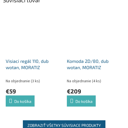
Súvisiaci tovar
Visiaci regál 110, dub
Komoda 2D/80, dub
wotan, MORATIZ
wotan, MORATIZ
Na objednanie
(3 ks)
Na objednanie
(4 ks)
€59
€209
Do košíka
Do košíka
ZOBRAZIŤ VŠETKY SÚVISIACE PRODUKTY