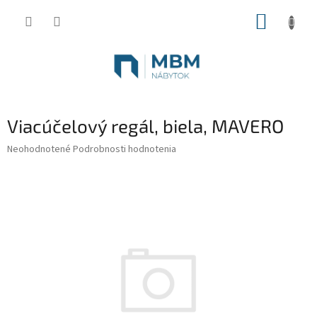
Prejsť
NÁKUP
na
obsah
KOŠÍK
Viacúčelový regál, biela, MAVERO
Priemerné
Neohodnotené
Podrobnosti hodnotenia
hodnotenie
produktu
je
0,0
z
5
hviezdičiek.