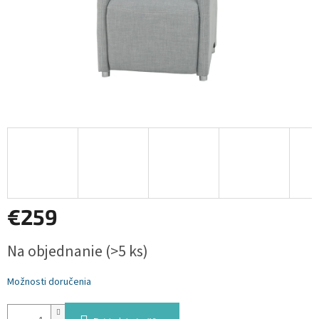
€259
Jednotková
Na objednanie
(>5 ks)
cena:
Možnosti doručenia