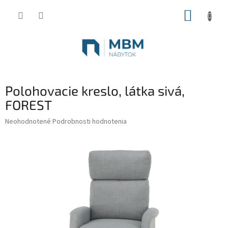
Prejsť
NÁKUP
na
obsah
KOŠÍK
Polohovacie kreslo, látka sivá,
FOREST
Priemerné
Neohodnotené
Podrobnosti hodnotenia
hodnotenie
produktu
je
0,0
z
5
hviezdičiek.