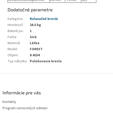
Dodatočné parametre
Kategória
:
Relaxačné kreslá
Hmotnosť
:
28.5 kg
Balené po
:
1
Farba
:
Sivá
Materiál
:
Látka
Model
:
FOREST
Objem
:
0.4154
Typ nábytku
:
Polohovacie kreslo
Z
á
p
ä
Informácie pre vás
t
Kontakty
i
Program vernostných odmien
e