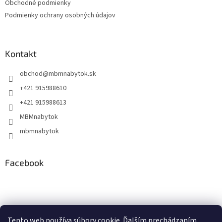
Obchodné podmienky
Podmienky ochrany osobných údajov
Kontakt
obchod
@
mbmnabytok.sk
+421 915988610
+421 915988613
MBMnabytok
mbmnabytok
Facebook
Nákupný košík
Tento web používa súbory cookie. Ďalším prechádzaním