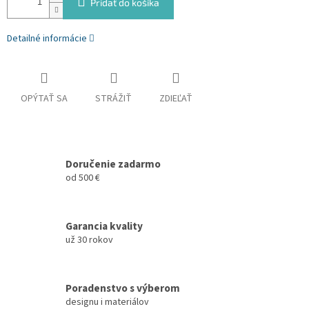
Pridať do košíka
Detailné informácie
OPÝTAŤ SA
STRÁŽIŤ
ZDIEĽAŤ
Doručenie zadarmo
od 500 €
Garancia kvality
už 30 rokov
Poradenstvo s výberom
designu i materiálov