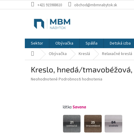
Prejsť
+421 915988610
obchod@mbmnabytok.sk
na
obsah
Sektor
Obývačka
Spálňa
Detská izba
Domov
Obývačka
Kreslá
Relaxačné kreslá
Kreslo, hnedá/tmavobéžová,
Priemerné
Neohodnotené
Podrobnosti hodnotenia
hodnotenie
produktu
je
0,0
z
5
hviezdičiek.