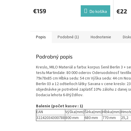
€159
€22
Do košíka
Popis
Podobné (1)
Hodnotenie
Disk
Podrobný popis
Kreslo, MILO Materiál a farba: korpus šenil Berlin 3 +
testu Martindale: 80 000 oderov Oderuodolnosť textíli
79x78x85 cm Hĺbka sedu: 54 cm Výška sedu: 44 cm Nos
Berlin 03 a 12 odtieňoch látky Savana v cene kreslo: 234 
objednávke je potrebné zaplatiť 10% zálohu z danej 
Dodacia lehota 6-8týždňov.
Balenie (počet kusov : 1)
EAN
Výška(mm)
Šírka(mm)
Hĺbka(mm)
Hmot
32242034300788
800 mm
680 mm
770 mm
25,2