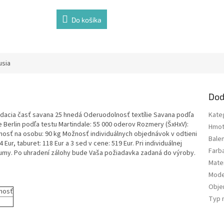
Do košíka
usia
Dod
 sedacia časť savana 25 hnedá Oderuodolnosť textílie Savana podľa
Kate
e Berlin podľa testu Martindale: 55 000 oderov Rozmery (ŠxHxV):
Hmot
nosť na osobu: 90 kg Možnosť individuálnych objednávok v odtieni
Bale
Eur, taburet: 118 Eur a 3 sed v cene: 519 Eur. Pri individuálnej
Farb
sumy. Po uhradení zálohy bude Vaša požiadavka zadaná do výroby.
Mater
Mode
Obj
nosť
Typ 