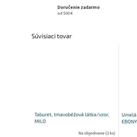
Doručenie zadarmo
od 500 €
Súvisiaci tovar
Taburet, tmavobéžová látka/vzor,
Umelá 
MILO
EBONY
Na objednanie
(2 ks)