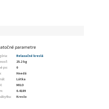
atočné parametre
gória
:
Relaxačné kreslá
nosť
:
25.2 kg
né po
:
0
a
:
Hnedá
iál
:
Látka
l
:
MILO
em
:
0.4189
nábytku
:
Kreslo