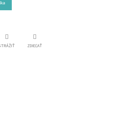
íka
STRÁŽIŤ
ZDIEĽAŤ