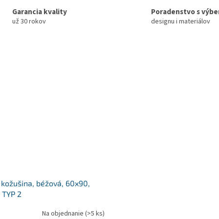
Garancia kvality
Poradenstvo s výb
už 30 rokov
designu i materiálov
kožušina, béžová, 60x90,
 TYP 2
Na objednanie
(>5 ks)