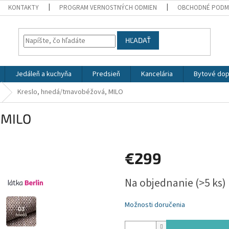
KONTAKTY
PROGRAM VERNOSTNÝCH ODMIEN
OBCHODNÉ PODM
HĽADAŤ
Jedáleň a kuchyňa
Predsieň
Kancelária
Bytové dop
Kreslo, hnedá/tmavobéžová, MILO
 MILO
€299
Jednotková
Na objednanie
(>5 ks)
cena:
Možnosti doručenia