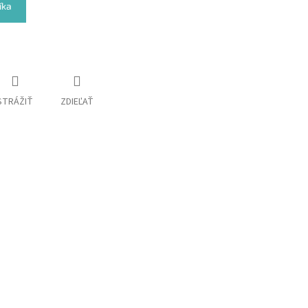
íka
STRÁŽIŤ
ZDIEĽAŤ