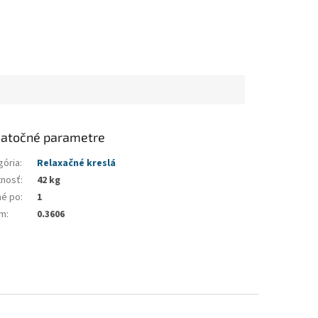
atočné parametre
gória
:
Relaxačné kreslá
nosť
:
42 kg
né po
:
1
em
:
0.3606