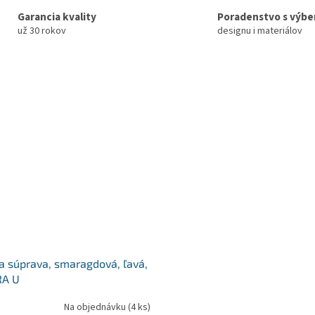
Garancia kvality
Poradenstvo s výb
už 30 rokov
designu i materiálov
a súprava, smaragdová, ľavá,
A U
Na objednávku
(4 ks)