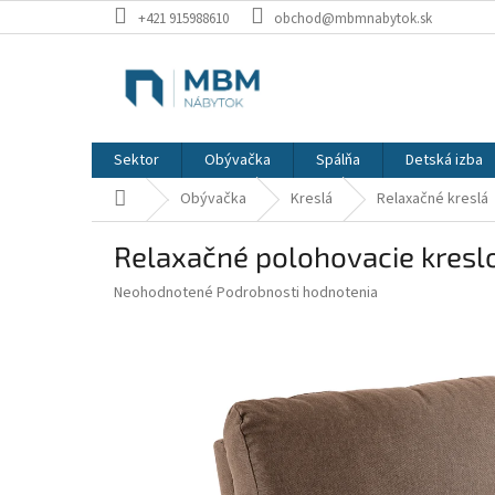
Prejsť
+421 915988610
obchod@mbmnabytok.sk
na
obsah
Sektor
Obývačka
Spálňa
Detská izba
Domov
Obývačka
Kreslá
Relaxačné kreslá
Relaxačné polohovacie kresl
Priemerné
Neohodnotené
Podrobnosti hodnotenia
hodnotenie
produktu
je
0,0
z
5
hviezdičiek.