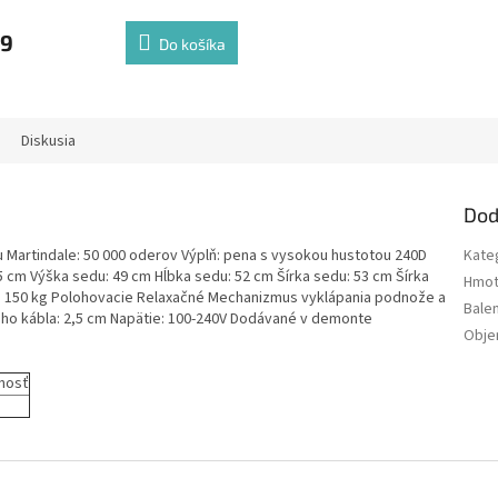
99
Do košíka
Diskusia
Dod
tu Martindale: 50 000 oderov Výplň: pena s vysokou hustotou 240D
Kate
 cm Výška sedu: 49 cm Hĺbka sedu: 52 cm Šírka sedu: 53 cm Šírka
Hmot
ť: 150 kg Polohovacie Relaxačné Mechanizmus vyklápania podnože a
Bale
ho kábla: 2,5 cm Napätie: 100-240V Dodávané v demonte
Obj
nosť