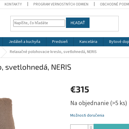
KONTAKTY
PROGRAM VERNOSTNÝCH ODMIEN
OBCHODNÉ PODM
HĽADAŤ
Jedáleň a kuchyňa
Predsieň
Kancelária
Bytové dop
Relaxačné polohovacie kreslo, svetlohnedá, NERIS
o, svetlohnedá, NERIS
€315
Jednotková
Na objednanie
(>5 ks)
cena:
Možnosti doručenia