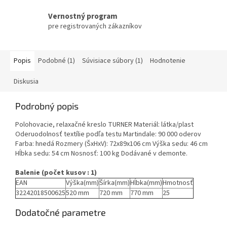
Vernostný program
pre registrovaných zákazníkov
Popis
Podobné (1)
Súvisiace súbory (1)
Hodnotenie
Diskusia
Podrobný popis
Polohovacie, relaxačné kreslo TURNER Materiál: látka/plast
Oderuodolnosť textílie podľa testu Martindale: 90 000 oderov
Farba: hnedá Rozmery (ŠxHxV): 72x89x106 cm Výška sedu: 46 cm
Hĺbka sedu: 54 cm Nosnosť: 100 kg Dodávané v demonte.
Balenie (počet kusov : 1)
EAN
Výška(mm)
Šírka(mm)
Hĺbka(mm)
Hmotnosť
32242018500625
520 mm
720 mm
770 mm
25
Dodatočné parametre