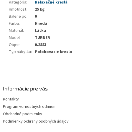
Kategória
:
Relaxačné kreslá
Hmotnosť
:
25 kg
Balené po
:
0
Farba
:
Hnedá
Materiál
:
Látka
Model
:
TURNER
Objem
:
0.2883
Typ nábytku
:
Polohovacie kreslo
Z
á
p
ä
Informácie pre vás
t
Kontakty
i
Program vernostných odmien
e
Obchodné podmienky
Podmienky ochrany osobných údajov