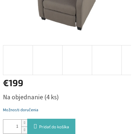
€199
Jednotková
Na objednanie
(4 ks)
cena:
Možnosti doručenia
Pridať do košíka