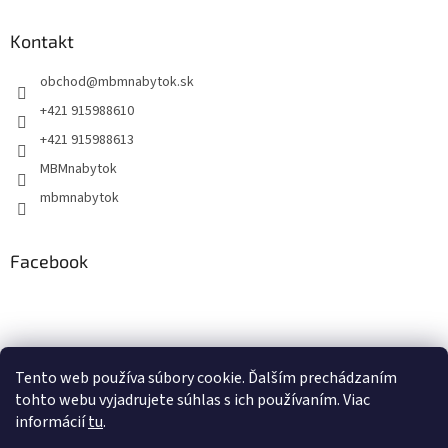
Kontakt
obchod
@
mbmnabytok.sk
+421 915988610
+421 915988613
MBMnabytok
mbmnabytok
Facebook
Nákupný košík
Tento web používa súbory cookie. Ďalším prechádzaním
tohto webu vyjadrujete súhlas s ich používaním. Viac
0
KS /
€0
informácií
tu
.