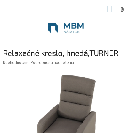
Prejsť
NÁKUP
na
obsah
KOŠÍK
Relaxačné kreslo, hnedá,TURNER
Priemerné
Neohodnotené
Podrobnosti hodnotenia
hodnotenie
produktu
je
0,0
z
5
hviezdičiek.