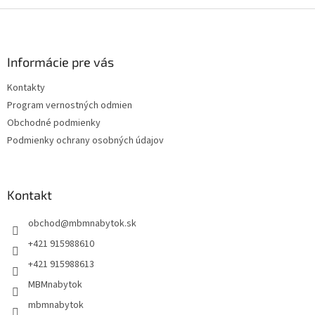
Z
á
p
ä
Informácie pre vás
t
Kontakty
i
Program vernostných odmien
e
Obchodné podmienky
Podmienky ochrany osobných údajov
Kontakt
obchod
@
mbmnabytok.sk
+421 915988610
+421 915988613
MBMnabytok
mbmnabytok