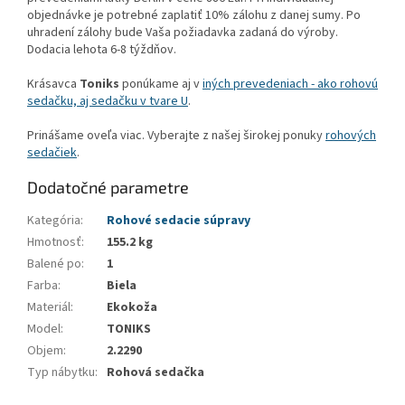
objednávke je potrebné zaplatiť 10% zálohu z danej sumy. Po
uhradení zálohy bude Vaša požiadavka zadaná do výroby.
Dodacia lehota 6-8 týždňov.
Krásavca
Toniks
ponúkame aj v
iných prevedeniach - ako rohovú
sedačku, aj sedačku v tvare U
.
Prinášame oveľa viac. Vyberajte z našej širokej ponuky
rohových
sedačiek
.
Dodatočné parametre
Kategória
:
Rohové sedacie súpravy
Hmotnosť
:
155.2 kg
Balené po
:
1
Farba
:
Biela
Materiál
:
Ekokoža
Model
:
TONIKS
Objem
:
2.2290
Typ nábytku
:
Rohová sedačka