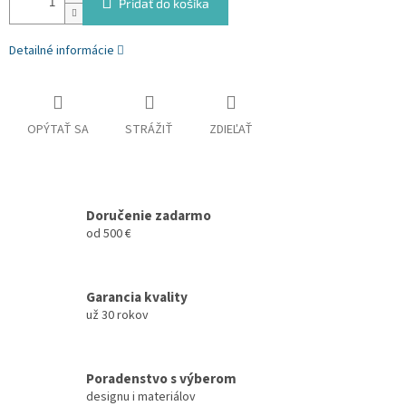
Pridať do košíka
Detailné informácie
OPÝTAŤ SA
STRÁŽIŤ
ZDIEĽAŤ
Doručenie zadarmo
od 500 €
Garancia kvality
už 30 rokov
Poradenstvo s výberom
designu i materiálov