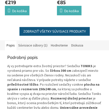
€219
€85
Do košíka
Do košíka
ZOBRAZIŤ VŠETKY SÚVISIACE PRODUKTY
Popis
Súvisiace súbory (1)
Hodnotenie
Diskusia
Podrobný popis
Aj vy potrebujete extra životný priestor? Sedačka
TONIKS
je
vyrobená priamo pre vás. So
šírkou 300 cm
zabezpečí miesto
na sedenie pre všetkých členov rodiny. Nezaskočí vás ani
nečakaná návšteva. V prípade potreby nájdete v sedačke
príležitostné lôžko
. Po rozložení sedačky vznikne
plocha na
spanie s rozmerom 150x240 cm
, na ktorej sa pohodlne a
kvalitne vyspia aj dvaja na priestor nároční ľudia. Sedačka Toniks
ukrýva v sebe aj ďalšie plusy.
Rozmerný úložný priestor
je
bonus, ktorý ocenia predovšetkým tí, ktorí potrebujú zúžitkovať
každý centimeter bytu alebo domu.
Univerzálne prevedenie