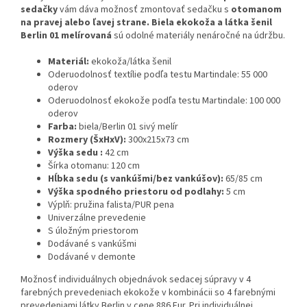
sedačky
vám dáva možnosť zmontovať sedačku s
otomanom
na pravej alebo ľavej strane. Biela ekokoža a látka šenil
Berlin 01 melírovaná
sú odolné materiály nenáročné na údržbu.
Materiál:
ekokoža/látka šenil
Oderuodolnosť textílie podľa testu Martindale: 55 000
oderov
Oderuodolnosť ekokože podľa testu Martindale: 100 000
oderov
Farba:
biela/Berlin 01 sivý melír
Rozmery (ŠxHxV):
300x215x73 cm
Výška sedu :
42 cm
Šírka otomanu: 120 cm
Hĺbka sedu (s vankúšmi/bez vankúšov):
65/85 cm
Výška spodného priestoru od podlahy:
5 cm
Výplň: pružina falista/PUR pena
Univerzálne prevedenie
S úložným priestorom
Dodávané s vankúšmi
Dodávané v demonte
Možnosť individuálnych objednávok sedacej súpravy v 4
farebných prevedeniach ekokože v kombinácii so 4 farebnými
prevedeniami látky Berlin v cene 886 Eur. Pri individuálnej