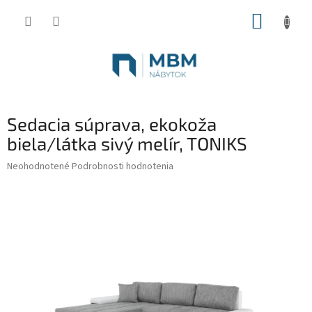
Prejsť
NÁKUP
na
obsah
KOŠÍK
Sedacia súprava, ekokoža
biela/látka sivý melír, TONIKS
Priemerné
Neohodnotené
Podrobnosti hodnotenia
hodnotenie
produktu
je
0,0
z
5
hviezdičiek.