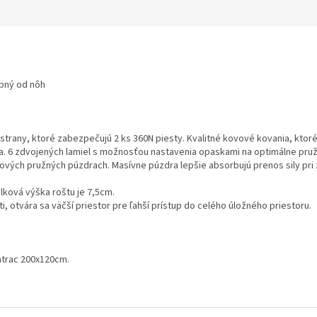
opný od nôh
rany, ktoré zabezpečujú 2 ks 360N piesty. Kvalitné kovové kovania, ktoré 
. 6 zdvojených lamiel s možnosťou nastavenia opaskami na optimálne pružen
vých pružných púzdrach. Masívne púzdra lepšie absorbujú prenos sily pri 
lková výška roštu je 7,5cm.
i, otvára sa väčší priestor pre ľahší prístup do celého úložného priestoru.
atrac 200x120cm.