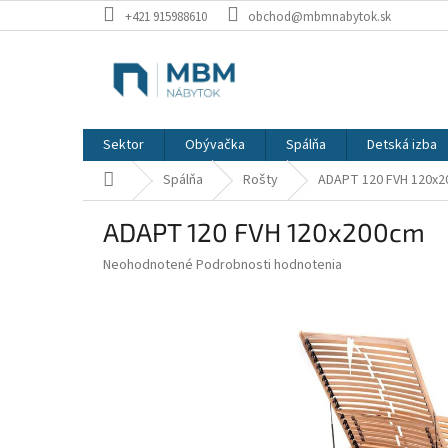
Prejsť
+421 915988610
obchod@mbmnabytok.sk
na
obsah
Sektor
Obývačka
Spálňa
Detská izba
Domov
Spálňa
Rošty
ADAPT 120 FVH 120x
ADAPT 120 FVH 120x200cm
Priemerné
Neohodnotené
Podrobnosti hodnotenia
hodnotenie
produktu
je
0,0
z
5
hviezdičiek.