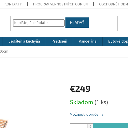
KONTAKTY
PROGRAM VERNOSTNÝCH ODMIEN
OBCHODNÉ PODM
HĽADAŤ
Jedáleň a kuchyňa
Predsieň
Kancelária
Bytové dop
200cm
€249
Jednotková
Skladom
(1 ks)
cena:
Možnosti doručenia