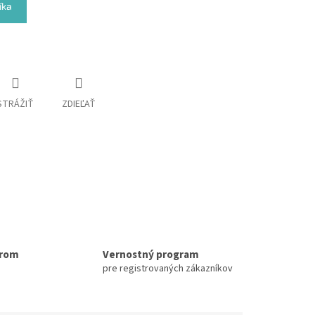
íka
STRÁŽIŤ
ZDIEĽAŤ
erom
Vernostný program
pre registrovaných zákazníkov