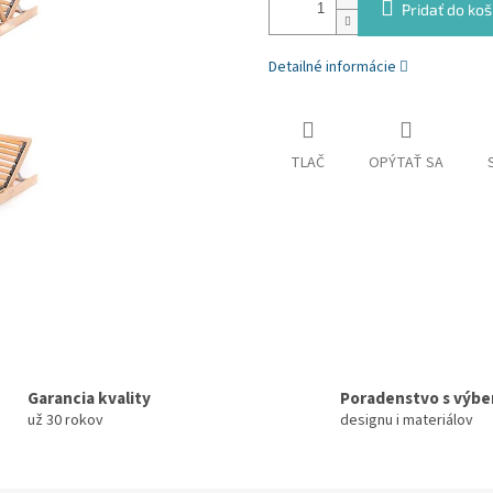
Pridať do koš
Detailné informácie
TLAČ
OPÝTAŤ SA
Garancia kvality
Poradenstvo s výb
už 30 rokov
designu i materiálov