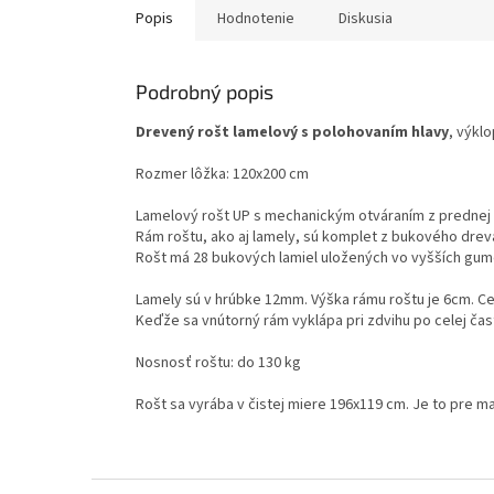
Popis
Hodnotenie
Diskusia
Podrobný popis
Drevený rošt lamelový s polohovaním hlavy
, výkl
Rozmer lôžka: 120x200 cm
Lamelový rošt UP s mechanickým otváraním z prednej st
Rám roštu, ako aj lamely, sú komplet z bukového dreva
Rošt má 28 bukových lamiel uložených vo vyšších gumo
Lamely sú v hrúbke 12mm. Výška rámu roštu je 6cm. Ce
Keďže sa vnútorný rám vyklápa pri zdvihu po celej čast
Nosnosť roštu: do 130 kg
Rošt sa vyrába v čistej miere 196x119 cm. Je to pre m
Z