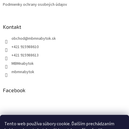
Podmienky ochrany osobných údajov
Kontakt
obchod
@
mbmnabytok.sk
+421 915988610
+421 915988613
MBMnabytok
mbmnabytok
Facebook
Nákupný košík
Tento web používa súbory cookie. Ďalším prechádzaním