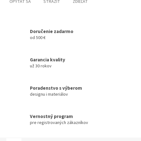
OPÝTAŤ SA
STRÁŽIŤ
ZDIEĽAŤ
Doručenie zadarmo
od 500 €
Garancia kvality
už 30 rokov
Poradenstvo s výberom
designu i materiálov
Vernostný program
pre registrovaných zákazníkov