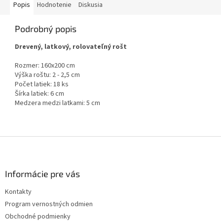
Popis
Hodnotenie
Diskusia
Podrobný popis
Drevený, latkový, rolovateľný rošt
Rozmer: 160x200 cm
Výška roštu: 2 - 2,5 cm
Počet latiek: 18 ks
Šírka latiek: 6 cm
Medzera medzi latkami: 5 cm
Z
á
p
ä
Informácie pre vás
t
Kontakty
i
Program vernostných odmien
e
Obchodné podmienky