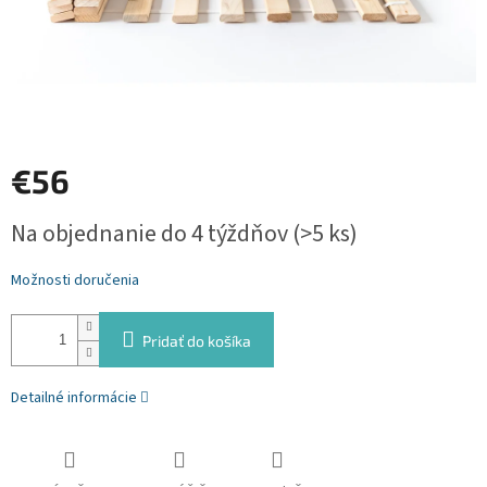
€56
Jednotková
Na objednanie do 4 týždňov
(>5 ks)
cena:
Možnosti doručenia
Pridať do košíka
Detailné informácie