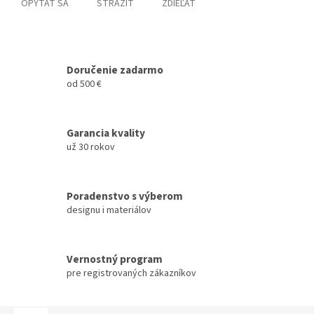
OPÝTAŤ SA
STRÁŽIŤ
ZDIEĽAŤ
Doručenie zadarmo
od 500 €
Garancia kvality
už 30 rokov
Poradenstvo s výberom
designu i materiálov
Vernostný program
pre registrovaných zákazníkov