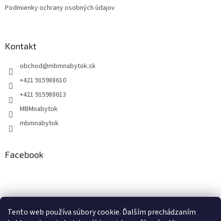
Podmienky ochrany osobných údajov
Kontakt
obchod
@
mbmnabytok.sk
+421 915988610
+421 915988613
MBMnabytok
mbmnabytok
Facebook
Nákupný košík
Tento web používa súbory cookie. Ďalším prechádzaním