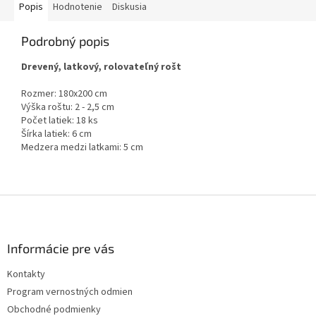
Popis
Hodnotenie
Diskusia
Podrobný popis
Drevený, latkový, rolovateľný rošt
Rozmer: 180x200 cm
Výška roštu: 2 - 2,5 cm
Počet latiek: 18 ks
Šírka latiek: 6 cm
Medzera medzi latkami: 5 cm
Z
á
p
ä
Informácie pre vás
t
Kontakty
i
Program vernostných odmien
e
Obchodné podmienky