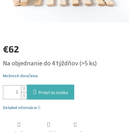
€62
Jednotková
Na objednanie do 4 týždňov
(>5 ks)
cena:
Možnosti doručenia
Pridať do košíka
Detailné informácie