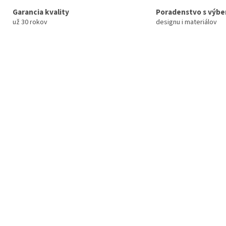
Garancia kvality
Poradenstvo s výb
už 30 rokov
designu i materiálov