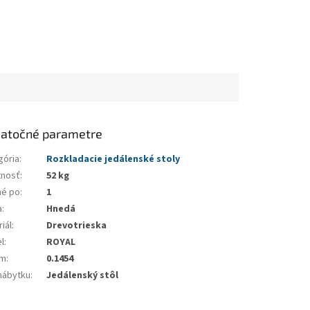
atočné parametre
gória
:
Rozkladacie jedálenské stoly
nosť
:
52 kg
né po
:
1
a
:
Hnedá
iál
:
Drevotrieska
l
:
ROYAL
em
:
0.1454
nábytku
:
Jedálenský stôl