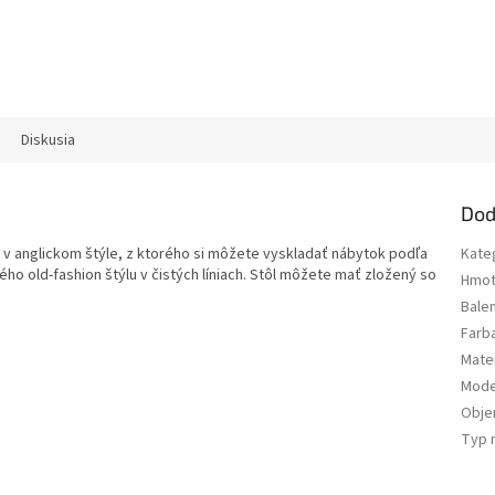
Diskusia
Dod
u v anglickom štýle, z ktorého si môžete vyskladať nábytok podľa
Kate
ho old-fashion štýlu v čistých líniach. Stôl môžete mať zložený so
Hmot
Bale
Farb
Mater
Mode
Obj
Typ 