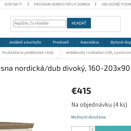
KONTAKTY
PROGRAM VERNOSTNÝCH ODMIEN
OBCHODNÉ PODM
HĽADAŤ
Jedáleň a kuchyňa
Predsieň
Kancelária
Bytové dop
Rozkladacie jedálenské stoly
Jedálenský rozkladací stôl, sosna n
sosna nordická/dub divoký, 160-203x9
€415
Jednotková
Na objednávku
(4 ks)
cena:
Možnosti doručenia