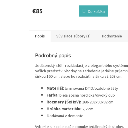
€85
Do košíka
Popis
Súvisiace súbory (1)
Hodnotenie
Podrobný popis
Jedálenský stôl - rozkladací je z elegantného systém
Vašich predstáv. Vhodný na zariadenie jedálne príjemné
šírkou 160 cm, alebo ho rozložiť na šírku až 203 cm.
Materiál:
laminovaná DTD/ozdobné lišty
Farba:
biela sosna nordická/divoký dub
Rozmery (ŠxHxV):
160-203x90x82 cm
Hrúbka materiálu:
2,2 cm
Dodávaná v demonte
Vyberte si z celej našej ponuky jedálenských stolov.