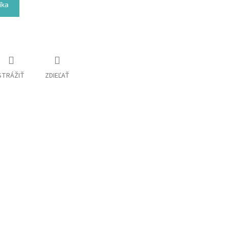
íka
STRÁŽIŤ
ZDIEĽAŤ