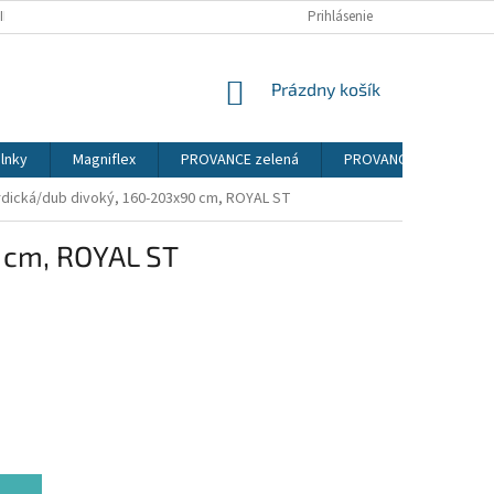
IENKY
PODMIENKY OCHRANY OSOBNÝCH ÚDAJOV
Prihlásenie
NÁKUPNÝ
Prázdny košík
KOŠÍK
lnky
Magniflex
PROVANCE zelená
PROVANCE sosna ander
ordická/dub divoký, 160-203x90 cm, ROYAL ST
0 cm, ROYAL ST