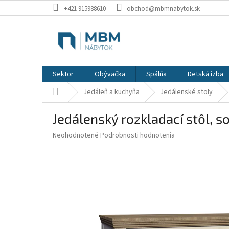
Prejsť
+421 915988610
obchod@mbmnabytok.sk
na
obsah
Sektor
Obývačka
Spálňa
Detská izba
Domov
Jedáleň a kuchyňa
Jedálenské stoly
Jedálenský rozkladací stôl, 
Priemerné
Neohodnotené
Podrobnosti hodnotenia
hodnotenie
produktu
je
0,0
z
5
hviezdičiek.