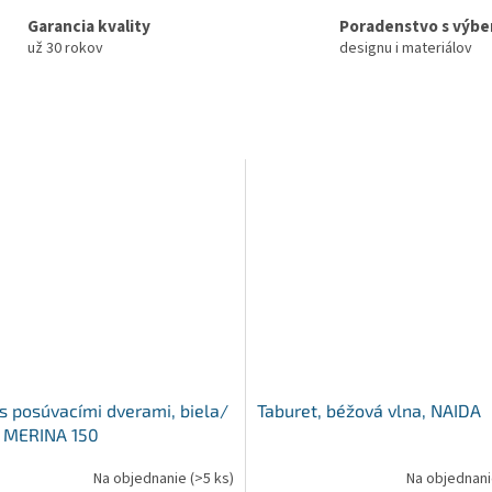
Garancia kvality
Poradenstvo s výb
už 30 rokov
designu i materiálov
 s posúvacími dverami, biela/
Taburet, béžová vlna, NAIDA
, MERINA 150
Na objednanie
(>5 ks)
Na objednan