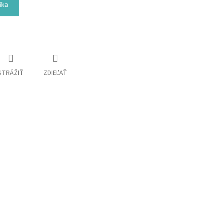
íka
STRÁŽIŤ
ZDIEĽAŤ