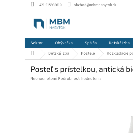
Prejsť
+421 915988610
obchod@mbmnabytok.sk
na
obsah
Sektor
Obývačka
Spálňa
Detská izba
Domov
Detská izba
Postele
Rozkladacie p
Posteľ s prístelkou, antická 
Priemerné
Neohodnotené
Podrobnosti hodnotenia
hodnotenie
produktu
je
0,0
z
5
hviezdičiek.