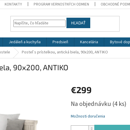
KONTAKTY
PROGRAM VERNOSTNÝCH ODMIEN
OBCHODNÉ PODM
HĽADAŤ
Jedáleň a kuchyňa
Predsieň
Kancelária
Bytové dop
ostele
Posteľ s prístelkou, antická biela, 90x200, ANTIKO
biela, 90x200, ANTIKO
€299
Jednotková
Na objednávku
(4 ks)
cena:
Možnosti doručenia