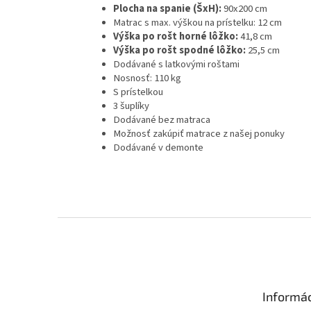
Plocha na spanie (ŠxH):
90x200 cm
Matrac s max. výškou na prístelku: 12 cm
Výška po rošt horné lôžko:
41,8 cm
Výška po rošt spodné lôžko:
25,5 cm
Dodávané s latkovými roštami
Nosnosť: 110 kg
S prístelkou
3 šuplíky
Dodávané bez matraca
Možnosť zakúpiť matrace z našej ponuky
Dodávané v demonte
Z
á
p
ä
t
Informác
i