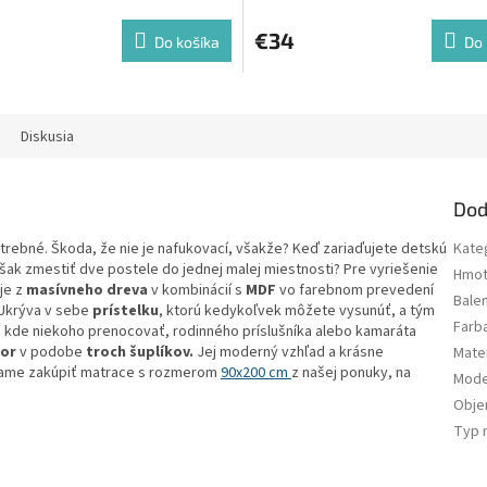
€34
Do košíka
Do 
Diskusia
Dod
otrebné. Škoda, že nie je nafukovací, všakže? Keď zariaďujete detskú
Kate
však zmestiť dve postele do jednej malej miestnosti? Pre vyriešenie
Hmot
je z
masívneho dreva
v kombinácií s
MDF
vo farebnom prevedení
Bale
. Ukrýva v sebe
prístelku
, ktorú kedykoľvek môžete vysunúť, a tým
Farb
iť, kde niekoho prenocovať, rodinného príslušníka alebo kamaráta
tor
v podobe
troch šuplíkov.
Jej moderný vzhľad a krásne
Mater
ame zakúpiť matrace s rozmerom
90x200 cm
z našej ponuky, na
Mode
Obj
Typ 