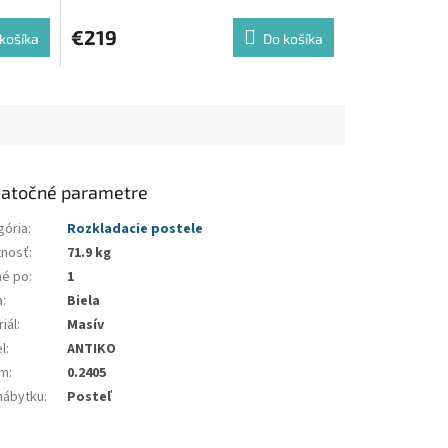
€219
košíka
Do košíka
atočné parametre
gória
:
Rozkladacie postele
nosť
:
71.9 kg
né po
:
1
a
:
Biela
iál
:
Masív
l
:
ANTIKO
em
:
0.2405
nábytku
:
Posteľ