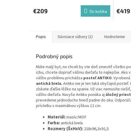
€209
€419
Do košíka
Popis
Súvisiace súbory (1)
Hodnotenie
Podrobný popis
Máte malý byt, no chceli by ste doň zmestiť všetko p
izbu, chcete dopriať vášmu dieťaťu to najlepšie. Ako 
vášho problému prichádza
posteľ ANTIKO
. Vyrobená 
antická biela.
Antiko nie je len taká obyčajná posteľ
získate ďalšie lôžko na spanie. Už viac nemusíte rieš
vášho dieťaťa. Navyše Antiko ponúka aj
úložný pries
prevedenie jednoducho hneď padne do oka. Odporúč
prístelku s maximálnou výškou 12 cm.
Materiál:
masív/MDF
Farba:
antická biela
Rozmery (ŠxHxV):
218x96,3x91,5