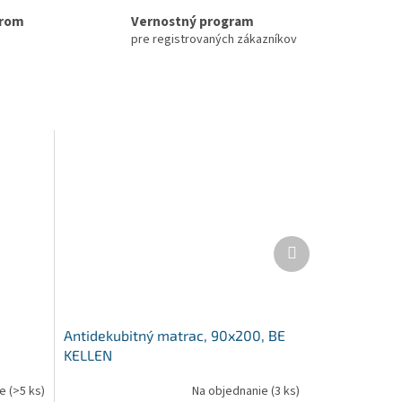
erom
Vernostný program
pre registrovaných zákazníkov
Ďalší
produkt
Antidekubitný matrac, 90x200, BE
KELLEN
ie
(>5 ks)
Na objednanie
(3 ks)