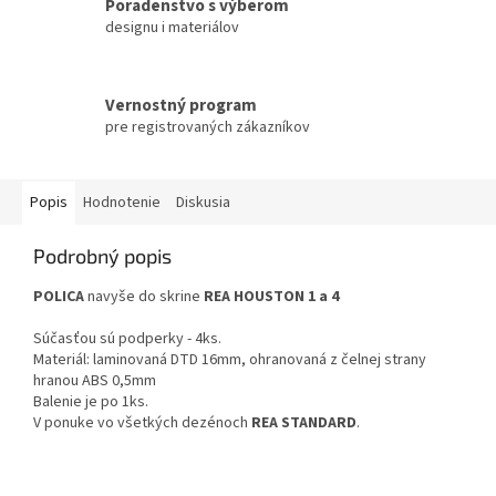
Poradenstvo s výberom
designu i materiálov
Vernostný program
pre registrovaných zákazníkov
Popis
Hodnotenie
Diskusia
Podrobný popis
POLICA
navyše do skrine
REA HOUSTON 1 a 4
Súčasťou sú podperky - 4ks.
Materiál: laminovaná DTD 16mm, ohranovaná z čelnej strany
hranou ABS 0,5mm
Balenie je po 1ks.
V ponuke vo všetkých dezénoch
REA STANDARD
.