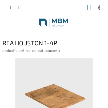
Prejsť
NÁKUP
na
obsah
KOŠÍK
REA HOUSTON 1-4P
Priemerné
Neohodnotené
Podrobnosti hodnotenia
hodnotenie
produktu
je
0,0
z
5
hviezdičiek.