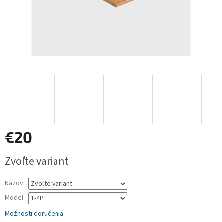
€20
Jednotková
Zvoľte variant
cena:
Názov
Model
Možnosti doručenia