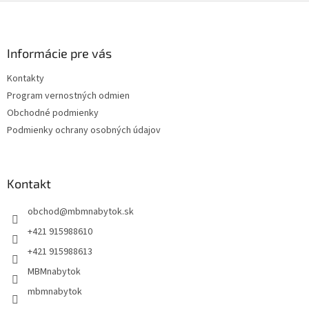
Z
á
p
ä
Informácie pre vás
t
Kontakty
i
Program vernostných odmien
e
Obchodné podmienky
Podmienky ochrany osobných údajov
Kontakt
obchod
@
mbmnabytok.sk
+421 915988610
+421 915988613
MBMnabytok
mbmnabytok