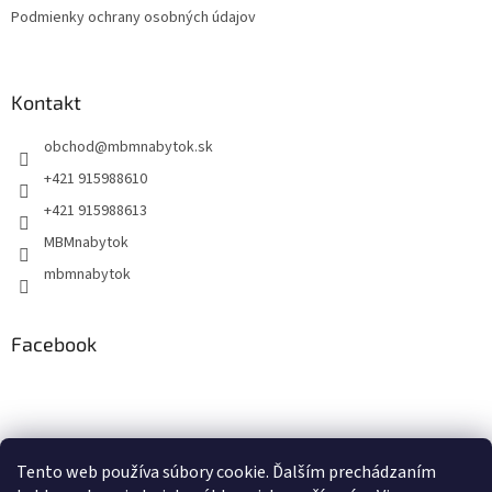
Podmienky ochrany osobných údajov
Kontakt
obchod
@
mbmnabytok.sk
+421 915988610
+421 915988613
MBMnabytok
mbmnabytok
Facebook
Nákupný košík
Tento web používa súbory cookie. Ďalším prechádzaním