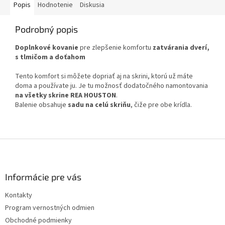
Popis
Hodnotenie
Diskusia
Podrobný popis
Doplnkové kovanie
pre zlepšenie komfortu
zatvárania dverí,
s tlmičom a doťahom
Tento komfort si môžete dopriať aj na skrini, ktorú už máte
doma a používate ju. Je tu možnosť dodatočného namontovania
na všetky skrine REA HOUSTON
.
Balenie obsahuje
sadu na celú skriňu
, čiže pre obe krídla.
Z
á
p
ä
Informácie pre vás
t
Kontakty
i
Program vernostných odmien
e
Obchodné podmienky