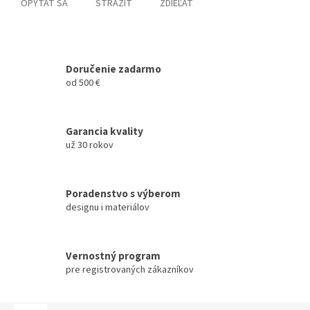
OPÝTAŤ SA
STRÁŽIŤ
ZDIEĽAŤ
Doručenie zadarmo
od 500 €
Garancia kvality
už 30 rokov
Poradenstvo s výberom
designu i materiálov
Vernostný program
pre registrovaných zákazníkov