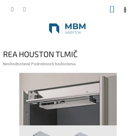
Prejsť
NÁKUP
na
obsah
KOŠÍK
REA HOUSTON TLMIČ
Priemerné
Neohodnotené
Podrobnosti hodnotenia
hodnotenie
produktu
je
0,0
z
5
hviezdičiek.