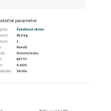
atočné parametre
gória
:
Šatníkové skrine
nosť
:
85.5 kg
né po
:
1
a
:
Hnedá
iál
:
Drevotrieska
l
:
BETTY
em
:
0.1624
nábytku
:
Skriňa