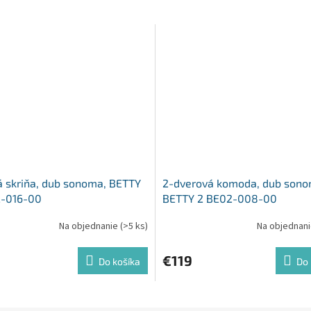
 skriňa, dub sonoma, BETTY
2-dverová komoda, dub sono
2-016-00
BETTY 2 BE02-008-00
Na objednanie
(>5 ks)
Na objednan
€119
Do košíka
Do 