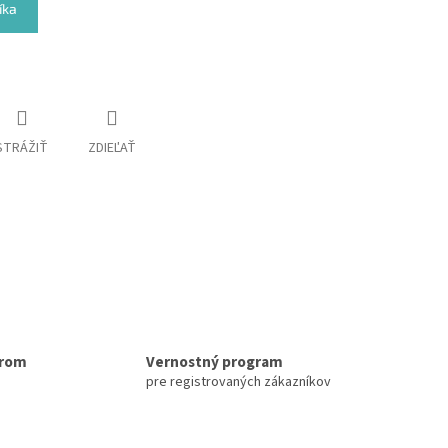
íka
STRÁŽIŤ
ZDIEĽAŤ
erom
Vernostný program
pre registrovaných zákazníkov