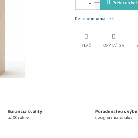
Pridať do koš
Detailné informácie
TLAČ
OPÝTAŤ SA
Garancia kvality
Poradenstvo s výb
už 30 rokov
designu i materiálov