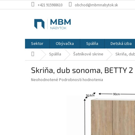
Prejsť
+421 915988610
obchod@mbmnabytok.sk
na
obsah
Sektor
Obývačka
Spálňa
Detská izba
Domov
Spálňa
Šatníkové skrine
Skriňa, du
Skriňa, dub sonoma, BETTY 
Priemerné
Neohodnotené
Podrobnosti hodnotenia
hodnotenie
produktu
je
0,0
z
5
hviezdičiek.