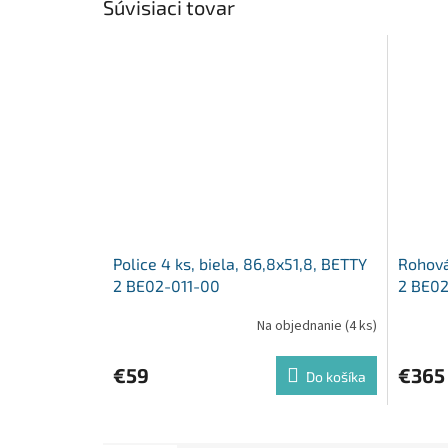
Súvisiaci tovar
Police 4 ks, biela, 86,8x51,8, BETTY
Rohová
2 BE02-011-00
2 BE0
Na objednanie
(4 ks)
€59
€365
Do košíka