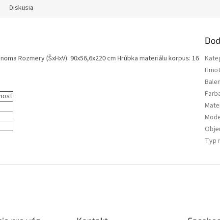
Diskusia
Dod
onoma Rozmery (ŠxHxV): 90x56,6x220 cm Hrúbka materiálu korpus: 16
Kate
Hmot
Bale
Farb
nosť
Mater
Mode
Obj
Typ 