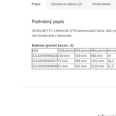
Popis
Súvisiace súbory (1)
Hodnotenie
Podrobný popis
Skriňa BETTY 2 Materiál: DTD laminovaná Farba: dub s
mm Dodávané v demonte.
Balenie (počet kusov : 3)
EAN
Výška(mm)
Šírka(mm)
Hĺbka(mm)
Hmot
32142506900828
100 mm
540 mm
888 mm
28
32142506900837
72 mm
458 mm
1502 mm
26,2
32142506900846
52 mm
562 mm
2220 mm
31,3
Z
á
p
ä
t