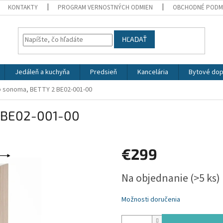
KONTAKTY
PROGRAM VERNOSTNÝCH ODMIEN
OBCHODNÉ PODM
HĽADAŤ
Jedáleň a kuchyňa
Predsieň
Kancelária
Bytové dop
b sonoma, BETTY 2 BE02-001-00
2 BE02-001-00
€299
Jednotková
Na objednanie
(>5 ks)
cena:
Možnosti doručenia