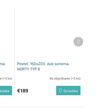
Ďalší
produkt
ma,
Posteľ, 160x200, dub sonoma,
NORTY TYP 8
ie
(>5 ks)
Na objednanie
(>5 ks)
€189
košíka
Do košíka