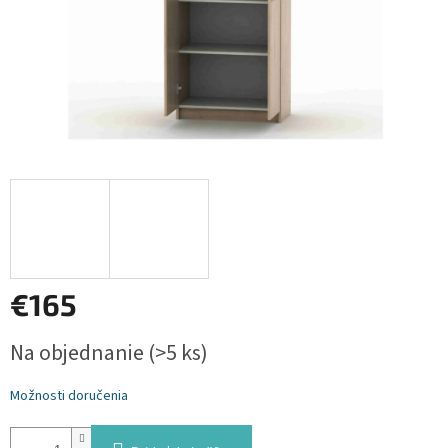
€165
Jednotková
Na objednanie
(>5 ks)
cena:
Možnosti doručenia