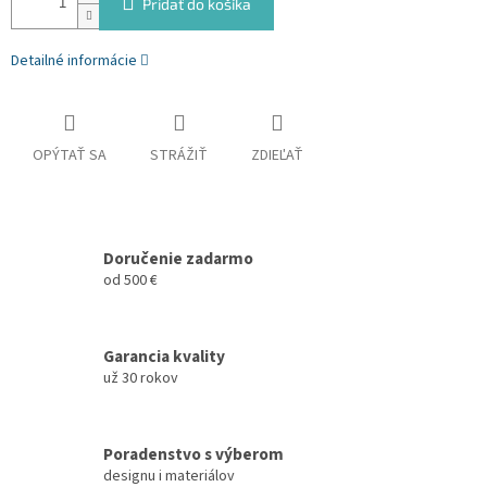
Pridať do košíka
Detailné informácie
OPÝTAŤ SA
STRÁŽIŤ
ZDIEĽAŤ
Doručenie zadarmo
od 500 €
Garancia kvality
už 30 rokov
Poradenstvo s výberom
designu i materiálov