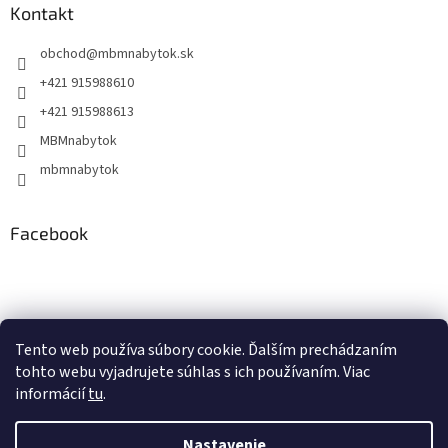
Kontakt
obchod
@
mbmnabytok.sk
+421 915988610
+421 915988613
MBMnabytok
mbmnabytok
Facebook
Nákupný košík
Tento web používa súbory cookie. Ďalším prechádzaním
tohto webu vyjadrujete súhlas s ich používaním. Viac
0
KS /
€0
informácií
tu
.
Nastavenie