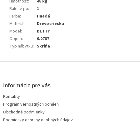
Hmotnosť
:
48 kg
Balené po
:
1
Farba
:
Hnedá
Materiál
:
Drevotrieska
Model
:
BETTY
Objem
:
0.0787
Typ nábytku
:
Skriňa
Z
á
p
ä
Informácie pre vás
t
Kontakty
i
Program vernostných odmien
e
Obchodné podmienky
Podmienky ochrany osobných údajov