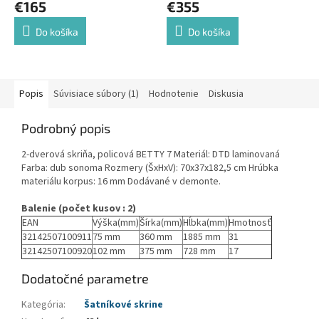
€165
€355
Do košíka
Do košíka
Popis
Súvisiace súbory (1)
Hodnotenie
Diskusia
Podrobný popis
2-dverová skriňa, policová BETTY 7 Materiál: DTD laminovaná
Farba: dub sonoma Rozmery (ŠxHxV): 70x37x182,5 cm Hrúbka
materiálu korpus: 16 mm Dodávané v demonte.
Balenie (počet kusov : 2)
EAN
Výška(mm)
Šírka(mm)
Hĺbka(mm)
Hmotnosť
32142507100911
75 mm
360 mm
1885 mm
31
32142507100920
102 mm
375 mm
728 mm
17
Dodatočné parametre
Kategória
:
Šatníkové skrine