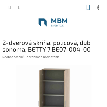
Prejsť
NÁKUP
na
obsah
KOŠÍK
2-dverová skriňa, policová, dub
sonoma, BETTY 7 BE07-004-00
Priemerné
Neohodnotené
Podrobnosti hodnotenia
hodnotenie
produktu
je
0,0
z
5
hviezdičiek.