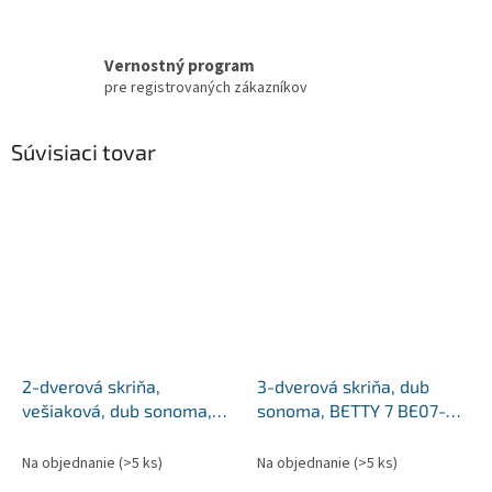
Vernostný program
pre registrovaných zákazníkov
Súvisiaci tovar
2-dverová skriňa,
3-dverová skriňa, dub
vešiaková, dub sonoma,
sonoma, BETTY 7 BE07-
BETTY 7 BE07-009-00
001-00
Na objednanie
(>5 ks)
Na objednanie
(>5 ks)