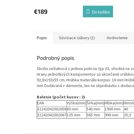
€189
Do košíka
Popis
Súvisiace súbory (1)
Hodnotenie
Podrobný popis
Skriňa vešiaková s jednou policou typ 03, vhodná na za
Hrany jednotlivých komponentov sú ukončené vrúbkov
92,8x192x55 cm. Hrúbka materiálu korpus: 16 mm Hrúbk
mm Dodávaná v demonte, len na objednávku s dodacou
Balenie (počet kusov : 2)
EAN
Výška(mm)
Šírka(mm)
Hĺbka(mm)
Hmot
32242042002058
80 mm
540 mm
1900 mm
40
32242042002067
135 mm
565 mm
990 mm
35,5