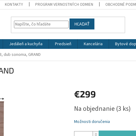
KONTAKTY
PROGRAM VERNOSTNÝCH ODMIEN
OBCHODNÉ PODM
HĽADAŤ
Jedáleň a kuchyňa
Predsieň
Kancelária
Bytové dop
 3, dub sonoma, GRAND
RAND
€299
Jednotková
Na objednanie
(3 ks)
cena:
Možnosti doručenia