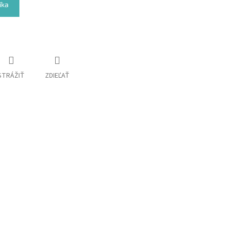
íka
STRÁŽIŤ
ZDIEĽAŤ