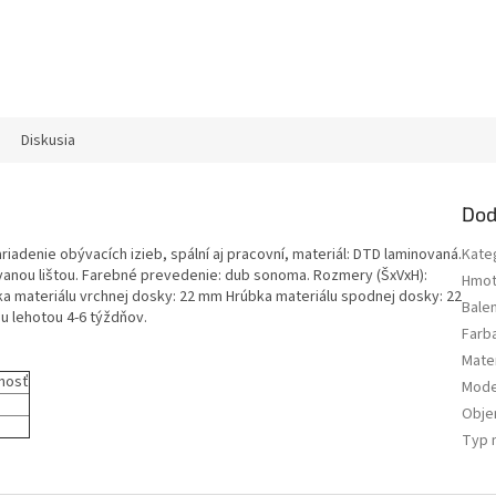
Diskusia
Dod
riadenie obývacích izieb, spální aj pracovní, materiál: DTD laminovaná.
Kate
anou lištou. Farebné prevedenie: dub sonoma. Rozmery (ŠxVxH):
Hmot
a materiálu vrchnej dosky: 22 mm Hrúbka materiálu spodnej dosky: 22
Bale
 lehotou 4-6 týždňov.
Farb
Mater
nosť
Mode
Obj
Typ 