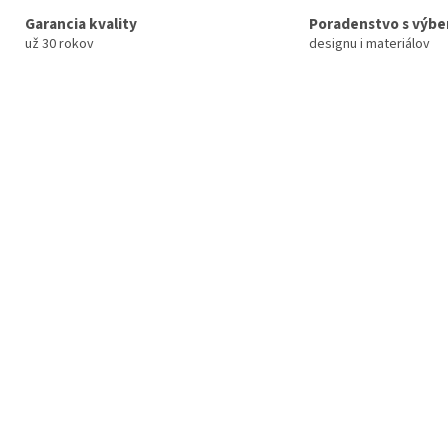
Garancia kvality
Poradenstvo s výb
už 30 rokov
designu i materiálov