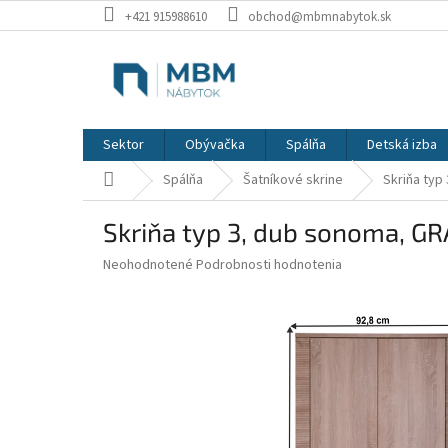
Prejsť
+421 915988610
obchod@mbmnabytok.sk
na
obsah
Sektor
Obývačka
Spálňa
Detská izba
Domov
Spálňa
Šatníkové skrine
Skriňa typ
Skriňa typ 3, dub sonoma, G
Priemerné
Neohodnotené
Podrobnosti hodnotenia
hodnotenie
produktu
je
0,0
z
5
hviezdičiek.