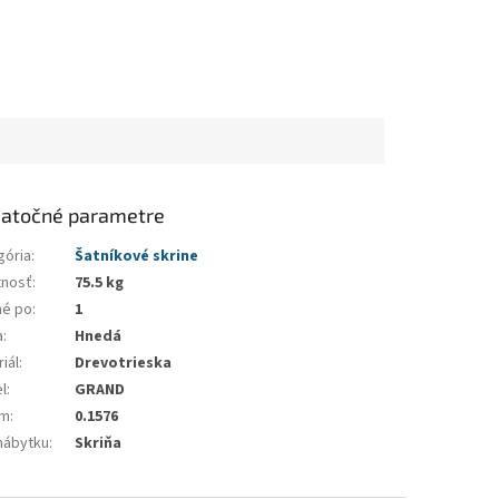
atočné parametre
gória
:
Šatníkové skrine
nosť
:
75.5 kg
né po
:
1
a
:
Hnedá
iál
:
Drevotrieska
l
:
GRAND
em
:
0.1576
nábytku
:
Skriňa