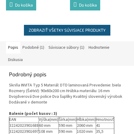
Do košíka
Do košíka
ZOBRAZIŤ VŠETKY SÚVISIACE PRODUKTY
Popis
Podobné (1)
Súvisiace súbory (1)
Hodnotenie
Diskusia
Podrobný popis
Skriňa INVITA Typ 5 Materiál: DTD laminovaná Prevedenie: biela
Rozmery (ŠxHxV): 90x60x200 cm Hrúbka materiálu: 16 mm
Dvojdverová Dve police Dva šuplíky Kvalitný slovenský výrobok
Dodávané v demonte
Balenie (počet kusov : 3)
EAN
Výška(mm)
Šírka(mm)
Hĺbka(mm)
Hmotnosť
32242023901688
60 mm
590 mm
2060 mm
41
32242023901697
108 mm
590 mm
1020 mm
35,5