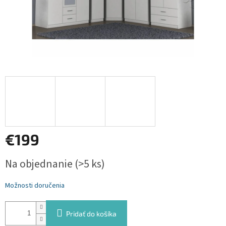
€199
Jednotková
Na objednanie
(>5 ks)
cena:
Možnosti doručenia
Pridať do košíka