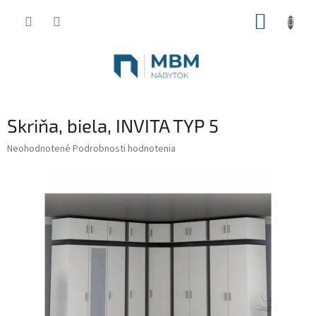
Prejsť
NÁKUP
na
obsah
KOŠÍK
Skriňa, biela, INVITA TYP 5
Priemerné
Neohodnotené
Podrobnosti hodnotenia
hodnotenie
produktu
je
0,0
z
5
hviezdičiek.