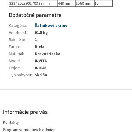
32242023901703
38 mm
448 mm
1560 mm
15
Dodatočné parametre
Kategória
:
Šatníkové skrine
Hmotnosť
:
91.5 kg
Balené po
:
1
Farba
:
Biela
Materiál
:
Drevotrieska
Model
:
INVITA
Objem
:
0.1645
Typ nábytku
:
Skriňa
Z
á
p
ä
Informácie pre vás
t
Kontakty
i
Program vernostných odmien
e