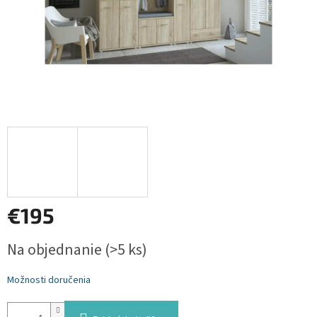
€195
Jednotková
Na objednanie
(>5 ks)
cena:
Možnosti doručenia