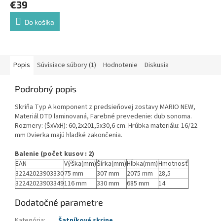
€39
Do košíka
Popis
Súvisiace súbory (1)
Hodnotenie
Diskusia
Podrobný popis
Skriňa Typ A komponent z predsieňovej zostavy MARIO NEW,
Materiál DTD laminovaná, Farebné prevedenie: dub sonoma.
Rozmery: (ŠxVxH): 60,2x201,5x30,6 cm. Hrúbka materiálu: 16/22
mm Dvierka majú hladké zakončenia.
Balenie (počet kusov : 2)
EAN
Výška(mm)
Šírka(mm)
Hĺbka(mm)
Hmotnosť
32242023903330
75 mm
307 mm
2075 mm
28,5
32242023903349
116 mm
330 mm
685 mm
14
Dodatočné parametre
Kategória
:
Šatníkové skrine