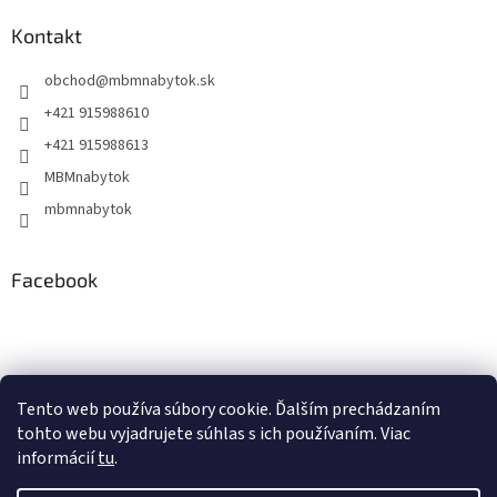
Kontakt
obchod
@
mbmnabytok.sk
+421 915988610
+421 915988613
MBMnabytok
mbmnabytok
Facebook
Nákupný košík
Tento web používa súbory cookie. Ďalším prechádzaním
tohto webu vyjadrujete súhlas s ich používaním. Viac
0
KS /
€0
informácií
tu
.