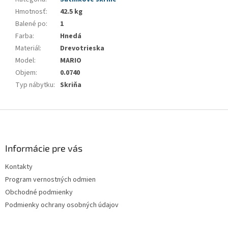
Hmotnosť
:
42.5 kg
Balené po
:
1
Farba
:
Hnedá
Materiál
:
Drevotrieska
Model
:
MARIO
Objem
:
0.0740
Typ nábytku
:
Skriňa
Z
á
p
ä
Informácie pre vás
t
Kontakty
i
Program vernostných odmien
e
Obchodné podmienky
Podmienky ochrany osobných údajov