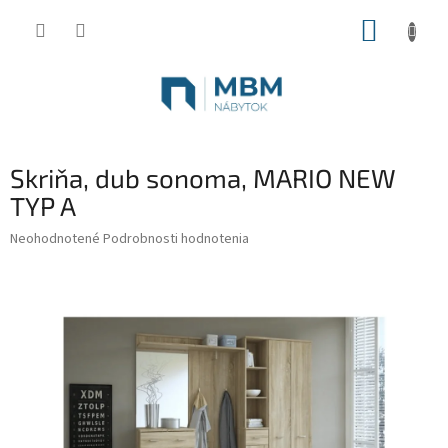
Prejsť
NÁKUP
na
obsah
KOŠÍK
Skriňa, dub sonoma, MARIO NEW
TYP A
Priemerné
Neohodnotené
Podrobnosti hodnotenia
hodnotenie
produktu
je
0,0
z
5
hviezdičiek.