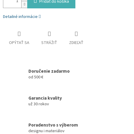
Pridať do košíka
Detailné informácie
OPÝTAŤ SA
STRÁŽIŤ
ZDIEĽAŤ
Doručenie zadarmo
od 500 €
Garancia kvality
už 30 rokov
Poradenstvo s výberom
designu i materiálov