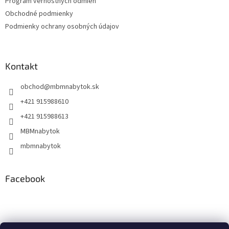
Program vernostných odmien
e
Obchodné podmienky
Podmienky ochrany osobných údajov
Kontakt
obchod
@
mbmnabytok.sk
+421 915988610
+421 915988613
MBMnabytok
mbmnabytok
Facebook
Nákupný košík