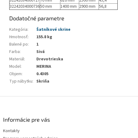
32242034000727
70 mm
610 mm
2500 mm
45,4
32242034000736
50 mm
1400 mm
2900 mm
56,8
Dodatočné parametre
Kategória
:
Šatníkové skrine
Hmotnosť
:
155.8 kg
Balené po
:
1
Farba
:
Sivá
Materiál
:
Drevotrieska
Model
:
MERINA
Objem
:
0.4305
Typ nábytku
:
Skriňa
Z
á
p
ä
Informácie pre vás
t
Kontakty
i