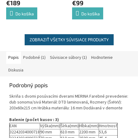
€189
€99
Do košíka
Do košíka
ZOBRAZIŤ VŠETKY SÚVISIACE PRODUKTY
Popis
Podobné (1)
Súvisiace súbory (1)
Hodnotenie
Diskusia
Podrobný popis
Skriňa s dvomi posúvacími dverami MERINA Farebné prevedenie:
dub sonoma/sivá Materiál: DTD laminovaná, Rozmery (ŠxHxV):
203x60x215 cm Hrúbka materiálu: 16 mm Dodávaná v demonte
Balenie (počet kusov : 3)
EAN
Výška(mm)
Šírka(mm)
Hĺbka(mm)
Hmotnosť
32242034000718
90 mm
610 mm
2200 mm
53,6