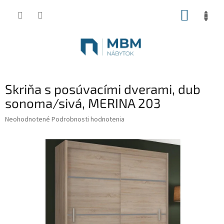
Prejsť
NÁKUP
na
obsah
KOŠÍK
Skriňa s posúvacími dverami, dub
sonoma/sivá, MERINA 203
Priemerné
Neohodnotené
Podrobnosti hodnotenia
hodnotenie
produktu
je
0,0
z
5
hviezdičiek.