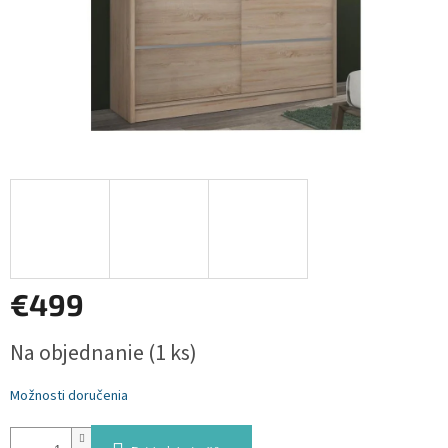
€499
Jednotková
Na objednanie
(1 ks)
cena:
Možnosti doručenia