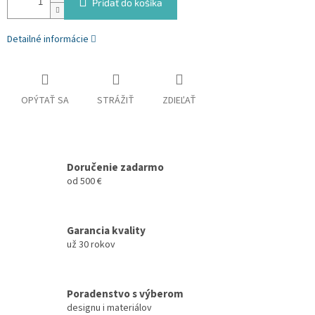
Pridať do košíka
Detailné informácie
OPÝTAŤ SA
STRÁŽIŤ
ZDIEĽAŤ
Doručenie zadarmo
od 500 €
Garancia kvality
už 30 rokov
Poradenstvo s výberom
designu i materiálov