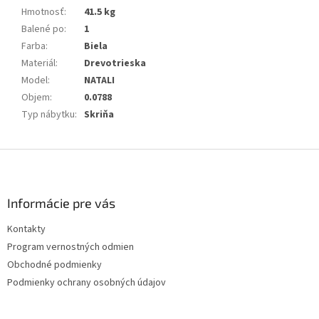
Hmotnosť
:
41.5 kg
Balené po
:
1
Farba
:
Biela
Materiál
:
Drevotrieska
Model
:
NATALI
Objem
:
0.0788
Typ nábytku
:
Skriňa
Z
á
p
ä
Informácie pre vás
t
Kontakty
i
Program vernostných odmien
e
Obchodné podmienky
Podmienky ochrany osobných údajov