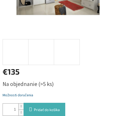
€135
Jednotková
Na objednanie
(>5 ks)
cena:
Možnosti doručenia
Pridať do košíka