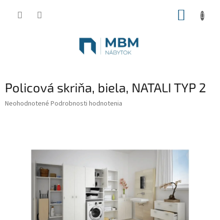
Prejsť
NÁKUP
na
obsah
KOŠÍK
Policová skriňa, biela, NATALI TYP 2
Priemerné
Neohodnotené
Podrobnosti hodnotenia
hodnotenie
produktu
je
0,0
z
5
hviezdičiek.