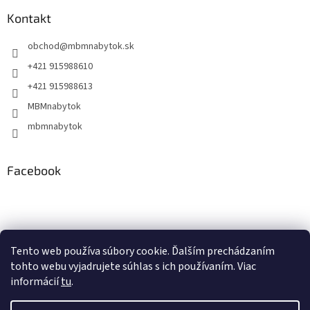
Kontakt
obchod
@
mbmnabytok.sk
+421 915988610
+421 915988613
MBMnabytok
mbmnabytok
Facebook
Nákupný košík
Tento web používa súbory cookie. Ďalším prechádzaním
tohto webu vyjadrujete súhlas s ich používaním. Viac
0
KS /
€0
informácií
tu
.