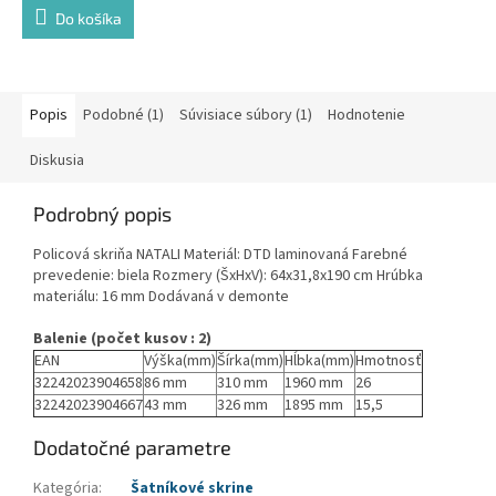
Do košíka
Popis
Podobné (1)
Súvisiace súbory (1)
Hodnotenie
Diskusia
Podrobný popis
Policová skriňa NATALI Materiál: DTD laminovaná Farebné
prevedenie: biela Rozmery (ŠxHxV): 64x31,8x190 cm Hrúbka
materiálu: 16 mm Dodávaná v demonte
Balenie (počet kusov : 2)
EAN
Výška(mm)
Šírka(mm)
Hĺbka(mm)
Hmotnosť
32242023904658
86 mm
310 mm
1960 mm
26
32242023904667
43 mm
326 mm
1895 mm
15,5
Dodatočné parametre
Kategória
:
Šatníkové skrine