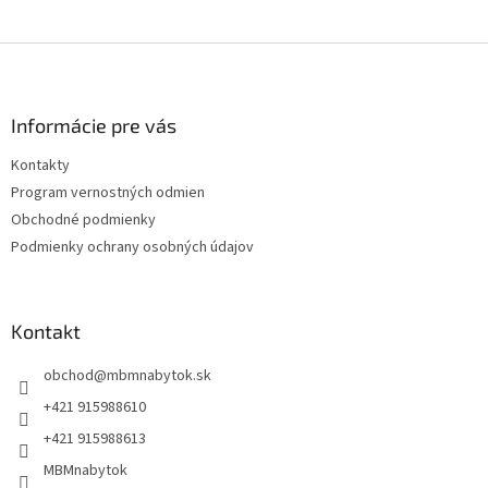
Z
á
p
ä
Informácie pre vás
t
Kontakty
i
Program vernostných odmien
e
Obchodné podmienky
Podmienky ochrany osobných údajov
Kontakt
obchod
@
mbmnabytok.sk
+421 915988610
+421 915988613
MBMnabytok