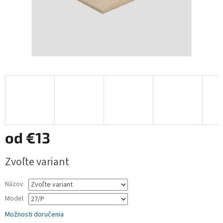
od
€13
Jednotková
Zvoľte variant
cena:
Názov
Model
Možnosti doručenia