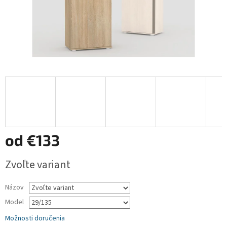
od
€133
Jednotková
Zvoľte variant
cena:
Názov
Model
Možnosti doručenia