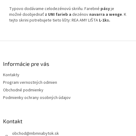
Typovo dodávame celodezénovú skriňu. Farebné
pásy
je
možné doobjednať
z UNI farieb
a
dezénov
navarra a wenge
. K
tejto skrini potrebujete tieto lišty: REA AMY LIŠTA
L-1ks.
Z
á
p
ä
Informácie pre vás
t
Kontakty
i
Program vernostných odmien
e
Obchodné podmienky
Podmienky ochrany osobných údajov
Kontakt
obchod
@
mbmnabytok.sk