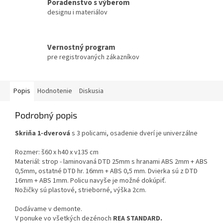
Poradenstvo s výberom
designu i materiálov
Vernostný program
pre registrovaných zákazníkov
Popis
Hodnotenie
Diskusia
Podrobný popis
Skriňa 1-dverová
s 3 policami, osadenie dverí je univerzálne
Rozmer: š60 x h40 x v135 cm
Materiál: strop - laminovaná DTD 25mm s hranami ABS 2mm + ABS
0,5mm, ostatné DTD hr. 16mm + ABS 0,5 mm. Dvierka sú z DTD
16mm + ABS 1mm. Policu navyše je možné dokúpiť.
Nožičky sú plastové, strieborné, výška 2cm.
Dodávame v demonte.
V ponuke vo všetkých dezénoch
REA STANDARD.