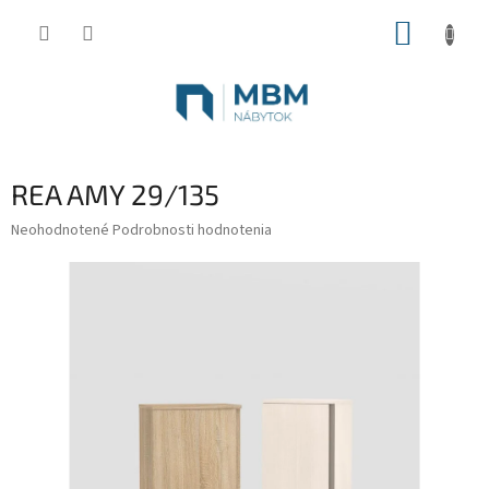
Prejsť
NÁKUP
na
obsah
KOŠÍK
REA AMY 29/135
Priemerné
Neohodnotené
Podrobnosti hodnotenia
hodnotenie
produktu
je
0,0
z
5
hviezdičiek.