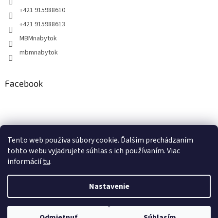
+421 915988610
+421 915988613
MBMnabytok
mbmnabytok
Facebook
Nákupný košík
Tento web používa súbory cookie. Ďalším prechádzaním
tohto webu vyjadrujete súhlas s ich používaním. Viac
0
KS /
€0
informácií
tu
.
Nastavenie
Vytvoril Shoptet
&
Odmietnuť
Súhlasím