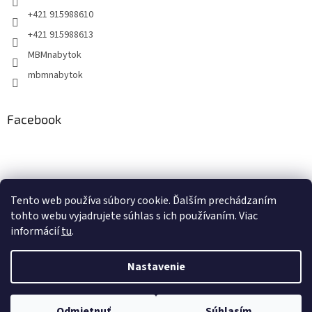
+421 915988610
+421 915988613
MBMnabytok
mbmnabytok
Facebook
Nákupný košík
Tento web používa súbory cookie. Ďalším prechádzaním
tohto webu vyjadrujete súhlas s ich používaním. Viac
0
KS /
€0
informácií
tu
.
Nastavenie
Vytvoril Shoptet
&
Odmietnuť
Súhlasím