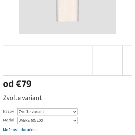
od
€79
Jednotková
Zvoľte variant
cena:
Názov
Model
Možnosti doručenia