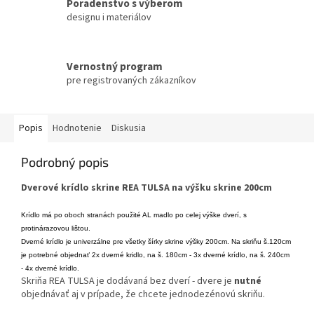
Poradenstvo s výberom
designu i materiálov
Vernostný program
pre registrovaných zákazníkov
Popis
Hodnotenie
Diskusia
Podrobný popis
Dverové krídlo skrine
REA TULSA na výšku skrine 200cm
Krídlo má po oboch stranách použité AL madlo po celej výške dverí, s
protinárazovou lištou.
Dverné krídlo je univerzálne pre všetky šírky skrine výšky 200cm. Na skriňu š.120cm
je potrebné objednať 2x dverné kridlo, na š. 180cm - 3x dverné krídlo, na š. 240cm
- 4x dverné krídlo.
Skriňa REA TULSA je dodávaná bez dverí - dvere je
nutné
objednávať aj v prípade, že chcete jednodezénovú skriňu.