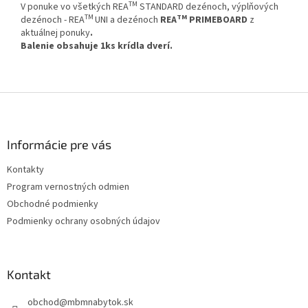
TM
V ponuke vo všetkých REA
STANDARD dezénoch, výplňových
TM
TM
dezénoch - REA
UNI a dezénoch
REA
PRIMEBOARD
z
aktuálnej ponuky
.
Balenie obsahuje 1ks krídla dverí.
Z
á
p
ä
Informácie pre vás
t
Kontakty
i
Program vernostných odmien
e
Obchodné podmienky
Podmienky ochrany osobných údajov
Kontakt
obchod
@
mbmnabytok.sk