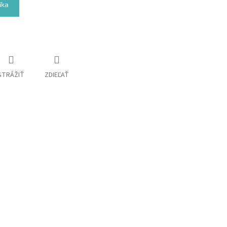
íka
STRÁŽIŤ
ZDIEĽAŤ