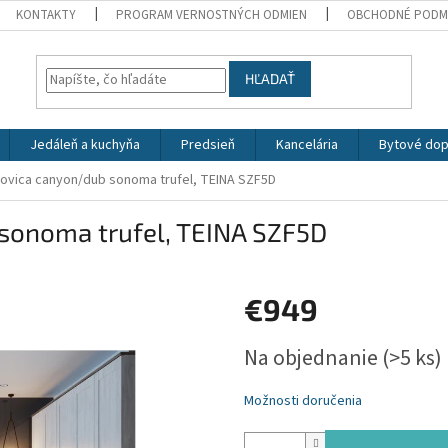
KONTAKTY
PROGRAM VERNOSTNÝCH ODMIEN
OBCHODNÉ PODM
HĽADAŤ
Jedáleň a kuchyňa
Predsieň
Kancelária
Bytové dop
rovica canyon/dub sonoma trufel, TEINA SZF5D
 sonoma trufel, TEINA SZF5D
€949
Jednotková
Na objednanie
(>5 ks)
cena:
Možnosti doručenia