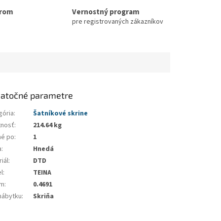
erom
Vernostný program
pre registrovaných zákazníkov
atočné parametre
gória
:
Šatníkové skrine
nosť
:
214.64 kg
né po
:
1
a
:
Hnedá
iál
:
DTD
l
:
TEINA
em
:
0.4691
nábytku
:
Skriňa