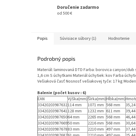
Doručenie zadarmo
od 500 €
Popis
Súvisiace súbory (1)
Hodnotenie
Podrobný popis
Materiál: laminovaná DTD Farba: borovica canyon/dub 
1,6 cm S úchytkami Materiál úchytiek: kov Farba úchyt
Vešiaková časť Nosnosť vešiakovej tyče: 17 kg Mode
Balenie (počet kusov : 6)
EAN
Výška(mm)
Šírka(mm)
Hĺbka(mm)
Hmot
33420203987632
114 mm
1071 mm
568 mm
35,24
33420203987641
128 mm
1232 mm
611 mm
39,44
33420203987650
64 mm
2265 mm
568 mm
46,44
33420203987669
50 mm
2216 mm
568 mm
30,64
33420203987678
83 mm
2210 mm
497 mm
37,44
33420203987687
61 mm
2210 mm
497 mm
25,44