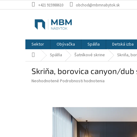
Prejsť
+421 915988610
obchod@mbmnabytok.sk
na
obsah
Sektor
Obývačka
Spálňa
Detská izba
Domov
Spálňa
Šatníkové skrine
Skriňa, bo
Skriňa, borovica canyon/dub
Priemerné
Neohodnotené
Podrobnosti hodnotenia
hodnotenie
produktu
je
0,0
z
5
hviezdičiek.