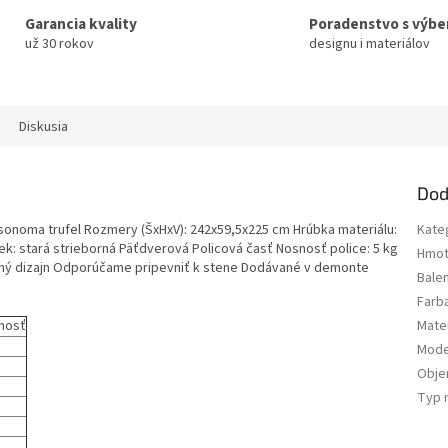
Garancia kvality
Poradenstvo s výb
už 30 rokov
designu i materiálov
Diskusia
Dod
sonoma trufel Rozmery (ŠxHxV): 242x59,5x225 cm Hrúbka materiálu:
Kate
iek: stará strieborná Päťdverová Policová časť Nosnosť police: 5 kg
Hmot
rný dizajn Odporúčame pripevniť k stene Dodávané v demonte
Bale
Farb
nosť
Mater
Mode
Obj
Typ 