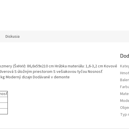
Diskusia
Dod
Rozmery (ŠxHxV): 86,6x59x210 cm Hrúbka materiálu: 1,6-3,2 cm Kovové
Kate
ordverová S úložným priestorom S vešiakovou tyčou Nosnosť
Hmot
: 5 kg Moderný dizajn Dodávané v demonte
Bale
Farb
nosť
Mater
Mode
Obj
Typ 