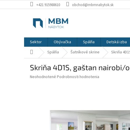
Prejsť
+421 915988610
obchod@mbmnabytok.sk
na
obsah
Sektor
Obývačka
Spálňa
Detská izba
Domov
Spálňa
Šatníkové skrine
Skriňa 4D1
Skriňa 4D1S, gaštan nairobi/
Priemerné
Neohodnotené
Podrobnosti hodnotenia
hodnotenie
produktu
je
0,0
z
5
hviezdičiek.