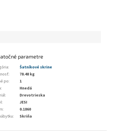
atočné parametre
gória
:
Šatníkové skrine
nosť
:
78.48 kg
né po
:
1
a
:
Hnedá
iál
:
Drevotrieska
l
:
JESI
em
:
0.1860
nábytku
:
Skriňa