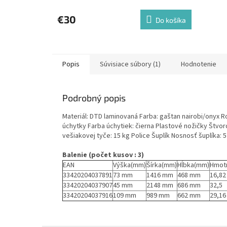
€30
Do košíka
Popis
Súvisiace súbory (1)
Hodnotenie
Podrobný popis
Materiál: DTD laminovaná Farba: gaštan nairobi/onyx 
úchytky Farba úchytiek: čierna Plastové nožičky Štv
vešiakovej tyče: 15 kg Police Šuplík Nosnosť šuplíka
Balenie (počet kusov : 3)
EAN
Výška(mm)
Šírka(mm)
Hĺbka(mm)
Hmot
33420204037891
73 mm
1416 mm
468 mm
16,82
33420204037907
45 mm
2148 mm
686 mm
32,5
33420204037916
109 mm
989 mm
662 mm
29,16