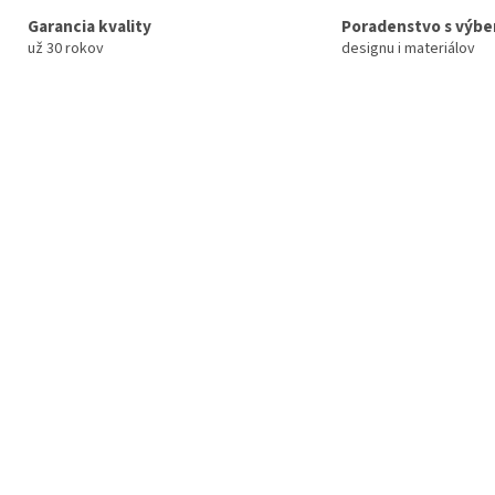
Garancia kvality
Poradenstvo s výb
už 30 rokov
designu i materiálov