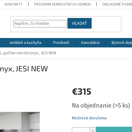
KONTAKTY
PROGRAM VERNOSTNÝCH ODMIEN
OBCHODNÉ PODM
HĽADAŤ
Jedáleň a kuchyňa
Predsieň
Kancelária
Bytové dop
S, gaštan nairobi/onyx, JESI NEW
onyx, JESI NEW
€315
Jednotková
Na objednanie
(>5 ks)
cena:
Možnosti doručenia