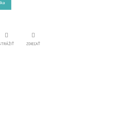
íka
STRÁŽIŤ
ZDIEĽAŤ