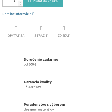
Pridať do košíka
Detailné informácie
OPÝTAŤ SA
STRÁŽIŤ
ZDIEĽAŤ
Doručenie zadarmo
od 500 €
Garancia kvality
už 30 rokov
Poradenstvo s výberom
designu i materiálov