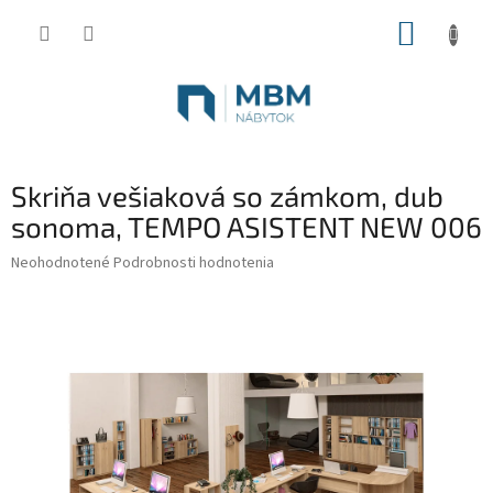
Prejsť
NÁKUP
na
obsah
KOŠÍK
Skriňa vešiaková so zámkom, dub
sonoma, TEMPO ASISTENT NEW 006
Priemerné
Neohodnotené
Podrobnosti hodnotenia
hodnotenie
produktu
je
0,0
z
5
hviezdičiek.