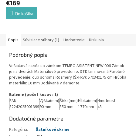
€169
Do košíka
Popis
Súvisiace súbory (1)
Hodnotenie
Diskusia
Podrobný popis
Vešiaková skriňa so zámkom TEMPO ASISTENT NEW 006 Zámok
je na dverách Materiálové prevedenie: DTD laminovaná Farebné
prevedenie: dub sonoma Rozmery (ŠxHxV): 57x34x175 cm Hrúbka
materiálu: 16 mm Dodávané v demonte.
Balenie (počet kusov : 1)
EAN
Výška(mm)
Šírka(mm)
Hĺbka(mm)
Hmotnosť
32242025001399
90 mm
350 mm
1770 mm
43
Dodatočné parametre
Kategória
:
Šatníkové skrine