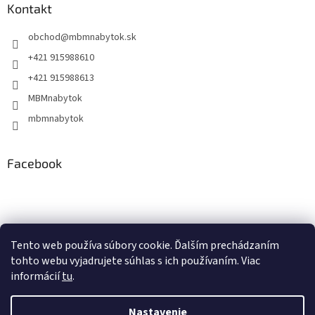
Kontakt
obchod
@
mbmnabytok.sk
+421 915988610
+421 915988613
MBMnabytok
mbmnabytok
Facebook
Nákupný košík
Tento web používa súbory cookie. Ďalším prechádzaním
tohto webu vyjadrujete súhlas s ich používaním. Viac
0
KS /
€0
informácií
tu
.
Nastavenie