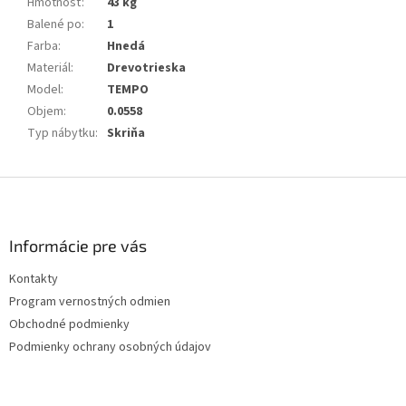
Hmotnosť
:
43 kg
Balené po
:
1
Farba
:
Hnedá
Materiál
:
Drevotrieska
Model
:
TEMPO
Objem
:
0.0558
Typ nábytku
:
Skriňa
Z
á
p
ä
Informácie pre vás
t
Kontakty
i
Program vernostných odmien
e
Obchodné podmienky
Podmienky ochrany osobných údajov