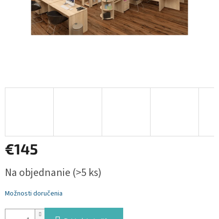
€145
Jednotková
Na objednanie
(>5 ks)
cena:
Možnosti doručenia