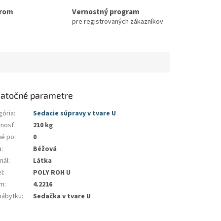
erom
Vernostný program
pre registrovaných zákazníkov
atočné parametre
gória
:
Sedacie súpravy v tvare U
nosť
:
210 kg
né po
:
0
a
:
Béžová
iál
:
Látka
l
:
POLY ROH U
em
:
4.2216
nábytku
:
Sedačka v tvare U