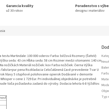
Garancia kvality
Poradenstvo s výb
už 30 rokov
designu i materiálov
usia
Dod
ľa testu Martindale: 100 000 oderov Farba: béžová Rozmery (ŠxHxV):
Kate
 Výška sedu: 43 cm Hĺbka sedu: 58 cm Rozmer medzi otomanmi: 140 cm
Hmot
Na nožičkách Materiál nožičiek: kov Farba nožičiek: čierna Výška
Bale
a falista+pur pena Rozkladacia Celočalúnená Ľavé prevedenie Tvar U
Farb
rok hlavy 5 stupňové polohovanie opierok Dodávané v demonte
hisper v cene 1 729 Eur. Pri individuálnej objednávke je potrebné
Mater
 bude Vaša požiadavka zadaná do výroby. Dodacia lehota 6-8 týždňov.
Mode
Obj
Typ 
nosť