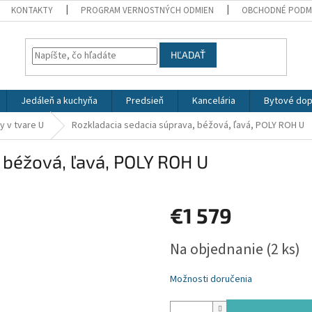
KONTAKTY
PROGRAM VERNOSTNÝCH ODMIEN
OBCHODNÉ PODM
HĽADAŤ
Jedáleň a kuchyňa
Predsieň
Kancelária
Bytové dop
y v tvare U
Rozkladacia sedacia súprava, béžová, ľavá, POLY ROH U
 béžová, ľavá, POLY ROH U
€1 579
Jednotková
Na objednanie
(2 ks)
cena:
Možnosti doručenia