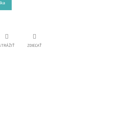
íka
STRÁŽIŤ
ZDIEĽAŤ