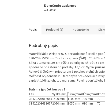
Doručenie zadarmo
od 500 €
Popis
Podobné (3)
Hodnotenie
Disk
Podrobný popis
Materiál: látka Whisper 02 Oderuodolnosť textílie pod
350x205x75/95 cm Plocha na spanie (ŠxD): 125x263 cm
Šírka otomanu: 105 cm Výška opierky na chrbát: 52 cm 
spodného priestoru od podlahy: 10,5 cm Výplň: pružin
Rohová S úložným priestorom 6 polohovateľných opie
Možnosť objednania v 6 farebných prevedeniach látky W
zaplatiť 10% zálohu z danej sumy. Po uhradení zálohy
Balenie (počet kusov : 3)
EAN
Výška(mm)
Šírka(mm)
Hĺbka(mm)
Hmot
33420203612668
1500 mm
1100 mm
780 mm
70
33420203612677
2050 mm
1050 mm
630 mm
70