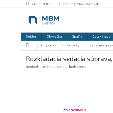
Prejsť
+421 915988610
obchod@mbmnabytok.sk
na
obsah
Sektor
Obývačka
Spálňa
Detská izba
Domov
Obývačka
Sedačky
Sedacie súprav
Rozkladacia sedacia súprava,
Priemerné
Neohodnotené
Podrobnosti hodnotenia
hodnotenie
produktu
je
0,0
z
5
hviezdičiek.