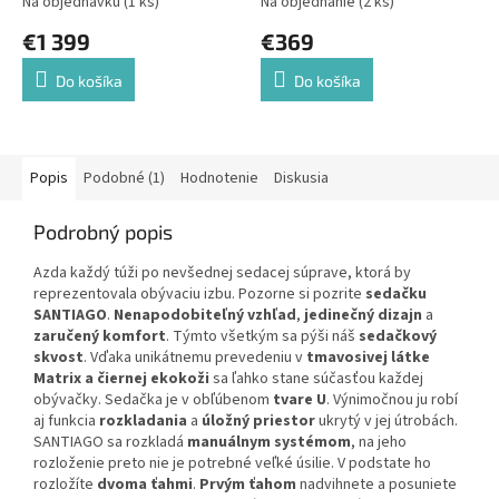
Na objednávku
(1 ks)
Na objednanie
(2 ks)
€1 399
€369
Do košíka
Do košíka
Popis
Podobné (1)
Hodnotenie
Diskusia
Podrobný popis
Azda každý túži po nevšednej sedacej súprave, ktorá by
reprezentovala obývaciu izbu. Pozorne si pozrite
sedačku
SANTIAGO
.
Nenapodobiteľný vzhľad
,
jedinečný dizajn
a
zaručený komfort
. Týmto všetkým sa pýši náš
sedačkový
skvost
. Vďaka unikátnemu prevedeniu v
tmavosivej látke
Matrix a čiernej ekokoži
sa ľahko stane súčasťou každej
obývačky. Sedačka je v obľúbenom
tvare U
. Výnimočnou ju robí
aj funkcia
rozkladania
a
úložný priestor
ukrytý v jej útrobách.
SANTIAGO sa rozkladá
manuálnym systémom
, na jeho
rozloženie preto nie je potrebné veľké úsilie. V podstate ho
rozložíte
dvoma ťahmi
.
Prvým ťahom
nadvihnete a posuniete