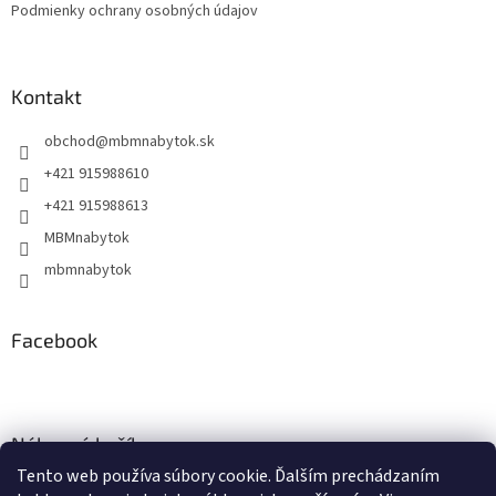
Podmienky ochrany osobných údajov
Kontakt
obchod
@
mbmnabytok.sk
+421 915988610
+421 915988613
MBMnabytok
mbmnabytok
Facebook
Nákupný košík
Tento web používa súbory cookie. Ďalším prechádzaním
0
KS /
€0