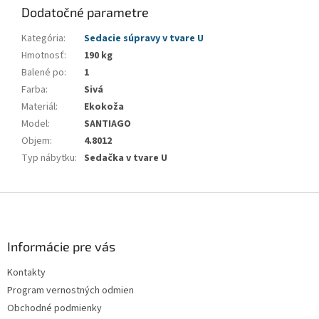
Dodatočné parametre
Kategória
:
Sedacie súpravy v tvare U
Hmotnosť
:
190 kg
Balené po
:
1
Farba
:
Sivá
Materiál
:
Ekokoža
Model
:
SANTIAGO
Objem
:
4.8012
Typ nábytku
:
Sedačka v tvare U
Z
á
p
ä
Informácie pre vás
t
Kontakty
i
Program vernostných odmien
e
Obchodné podmienky