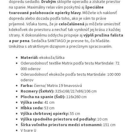
dopredu sedadlo.
Druhým
sklopíte operadlo a získate priestor
na spanie. Maximálny relax vám poskytnú aj
špeciálne
tvarované polohovacie opierky hlavy
. Môžete ich nakloniť
dopredu alebo dozadu podľa toho, ako je vám to práve
príjemné. Vďaka tomu, že je
celočalúnená
ju môžete umiestniť
kdekoľvek do priestoru a nechať tak vyniknúť jej krásu z každej
strany. K dokonalému oddychu prispeje aj
výplň pružina falista
a pur pena
. Sedačka SANTIAGO je presne to, čo hľadáte.
Unikátna s atraktívnym dizajnom a precíznym spracovaním.
Materiál:
ekokoža/látka
Oderuodolnosť textílie Matrix podľa testu Martindale: 72
000 oderov
Oderuodolnosť ekokože podľa testu Martindale: 100 000
oderov
Farba:
čierna/ Matrix 19 tmavosivá
Rozmery (ŠxHxV):
325x168/217x86/106 cm
Plocha na spanie (ŠxD):
116x260 cm
Výška sedu:
41 cm
Hĺbka sedu:
53 cm
Výška chrbtovej opierky:
55 cm
Výška spodného priestoru od podlahy:
10 cm
Šírka voľného priestoru medzi otomanmi:
151 cm
V tvare U