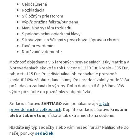
Celočalúnená
Rozkladacia
S úložným priestorom
Výplň: pružina falista/pur pena
Manuálny systém rozkladu
S polohovacími opierkami hlavy
S kovovými nožičkami s povrchovou úpravou chróm
Ľavé prevedenie
Dodávané v demonte
Možnosť objednania v 6 farebných prevedeniach látky Matrix a v
6 prevedeniach ekokože roh U v cene 1.239 Eur, kreslo - 335 Eur,
taburet - 115 Eur. Pri individuálnej objednávke je potrebné
zaplatiť 10% zálohu z danej sumy. Po uhradení zálohy bude Vaša
požiadavka zadaná do výroby. Doba dodania 6-8 týždňov. Váš
výber poznačte do poznámky v objednávke.
Sedaciu súpravu
SANTIAGO
vám ponúkame aj v
iných
prevedeniach a veľkostiach
. Doplňte sedaciu súpravu
kreslom
alebo taburetom
, získate tak extra miesto na sedenie.
Hľadáte iný typ sedačky alebo vám nesedí farba? Nahliadnite do
našej ponuky
sedačiek
.