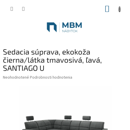
Prejsť
NÁKUP
na
obsah
KOŠÍK
Sedacia súprava, ekokoža
čierna/látka tmavosivá, ľavá,
SANTIAGO U
Priemerné
Neohodnotené
Podrobnosti hodnotenia
hodnotenie
produktu
je
0,0
z
5
hviezdičiek.